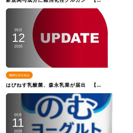
新規関与成分に難消化性グルカン 【…
05月
12
2026
機能性表示食品
はぴねす乳酸菌、森永乳業が届出 【…
05月
11
2026