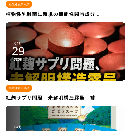
機能性表示食品
植物性乳酸菌に新規の機能性関与成分…
04月
29
2026
機能性表示食品
紅麹サプリ問題、未解明構造露呈 補…
04月