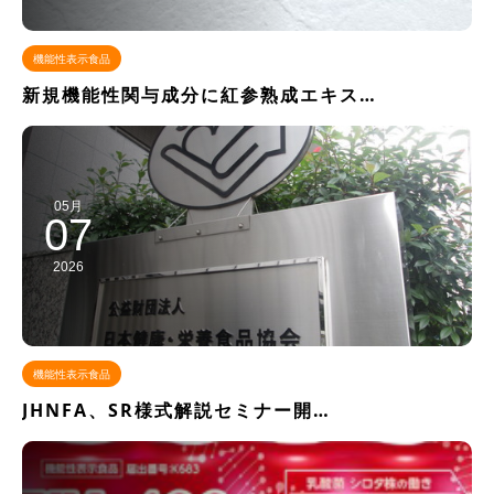
機能性表示食品
新規機能性関与成分に紅参熟成エキス…
05月
07
2026
機能性表示食品
JHNFA、SR様式解説セミナー開…