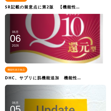
SR記載の留意点に第2版 【機能性…
06月
06
2026
機能性表示食品
DHC、サプリに肌機能追加 機能性…
06月
05