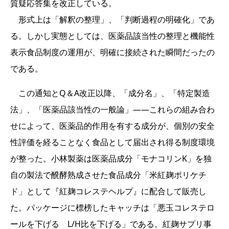
質疑応答集を改正している。
形式上は「解釈の整理」、「判断過程の明確化」であ
る。しかし実態としては、医薬品該当性の整理と機能性
表示食品制度の運用が、明確に接続された瞬間だったの
である。
この通知とQ＆A改正以降、「成分名」、「特定製造
法」、「医薬品該当性の一般論」――これらの組み合わ
せによって、医薬品的作用を有する成分が、個別の安全
性評価を経ることなく食品として届出され得る制度環境
が整った。小林製薬は医薬品成分「モナコリンK」を独
自の製法で醗酵熟成させた食品成分「米紅麹ポリケチ
ド」として『紅麹コレステヘルプ』に配合して販売し
た。パッケージに標榜したキャッチは「悪玉コレステロ
ールを下げる L/H比を下げる」である。紅麹サプリ事