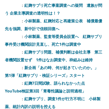
：
紅麹サプリ死亡事案調査への疑問 遺族が問
う 企業主導調査の透明性は！？
：
小林製薬、紅麹対応と再建策公表 補償最優
先を強調、新中計で信頼回復へ
：
小林製薬、監査等委員会設置へ 紅麹サプリ
事件受け機関設計見直し、死亡1件は調査中
：
紅麹サプリ問題、補償判断は会社主導 第三
者機関設置せず 1件はなお調査中、枠組みは維持
：
新企画「あの時、何が起きていたのか。」
第1弾「紅麹サプリ・検証シリーズ」スタート
：
紅麹7日間試験、語られなかった点
YouTube検証第3回「胃毒性議論と説明過程」
：
紅麹サプリ、調査1件が行方不明に 小林製
薬、統計内訳の説明を控える