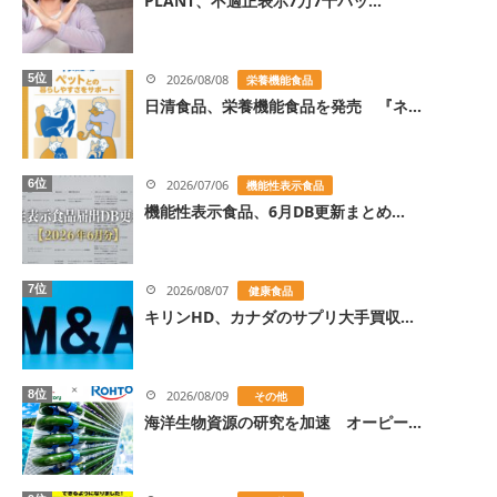
PLANT、不適正表示7万7千パッ...
5位
2026/08/08
栄養機能食品
日清食品、栄養機能食品を発売 『ネ...
6位
2026/07/06
機能性表示食品
機能性表示食品、6月DB更新まとめ...
7位
2026/08/07
健康食品
キリンHD、カナダのサプリ大手買収...
8位
2026/08/09
その他
海洋生物資源の研究を加速 オーピー...