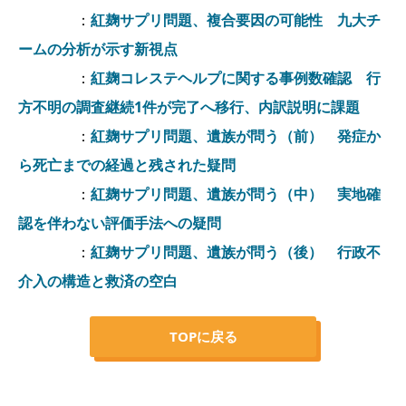
：
紅麹サプリ問題、複合要因の可能性 九大チ
ームの分析が示す新視点
：
紅麹コレステヘルプに関する事例数確認 行
方不明の調査継続1件が完了へ移行、内訳説明に課題
：
紅麹サプリ問題、遺族が問う（前） 発症か
ら死亡までの経過と残された疑問
：
紅麹サプリ問題、遺族が問う（中） 実地確
認を伴わない評価手法への疑問
：
紅麹サプリ問題、遺族が問う（後） 行政不
介入の構造と救済の空白
TOPに戻る