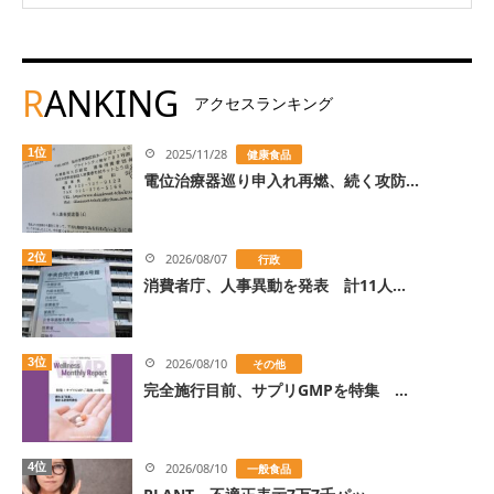
R
ANKING
アクセスランキング
1位
2025/11/28
健康食品
電位治療器巡り申入れ再燃、続く攻防...
2位
2026/08/07
行政
消費者庁、人事異動を発表 計11人...
3位
2026/08/10
その他
完全施行目前、サプリGMPを特集 ...
4位
2026/08/10
一般食品