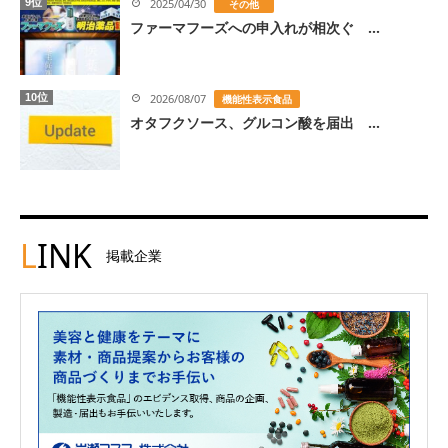
9位
2025/04/30
その他
ファーマフーズへの申入れが相次ぐ ...
10位
2026/08/07
機能性表示食品
オタフクソース、グルコン酸を届出 ...
L
INK
掲載企業