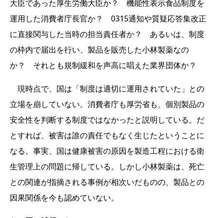
大臣であった厚生労働大臣か？ 機能性表示食品制度を
運用した消費者庁長官か？ 0315通知や質疑応答集改正
に直接関与した当時の担当責任者か？ あるいは、制度
の枠内で届出を行い、製品を販売した小林製薬なの
か？ それとも規制緩和を声高に唱えた業界団体か？
現時点で、国は「制度は適切に運用されていた」との
立場を崩していない。消費者庁も厚労省も、個別製品の
安全性を判断する制度ではなかったと説明している。だ
とすれば、被害は誰の責任でもなく生じたということに
なる。事実、国は健康被害の原因を製造工程における衛
生管理上の問題に帰している。しかし小林製薬は、死亡
との関連が指摘される事例が相次いだものの、製品との
因果関係を今も認めていない。