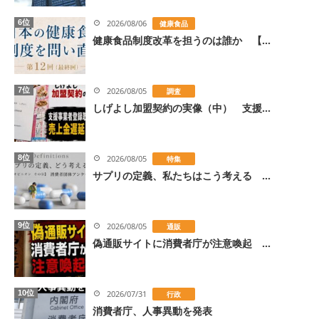
6位
2026/08/06
健康食品
健康食品制度改革を担うのは誰か 【...
7位
2026/08/05
調査
しげよし加盟契約の実像（中） 支援...
8位
2026/08/05
特集
サプリの定義、私たちはこう考える ...
9位
2026/08/05
通販
偽通販サイトに消費者庁が注意喚起 ...
10位
2026/07/31
行政
消費者庁、人事異動を発表