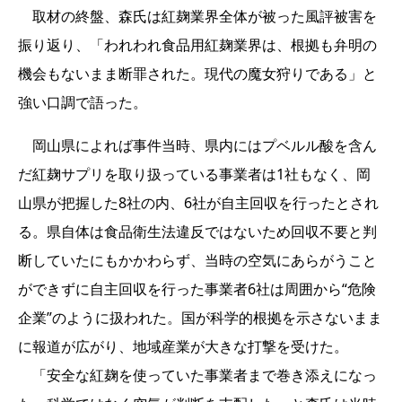
取材の終盤、森氏は紅麹業界全体が被った風評被害を
振り返り、「われわれ食品用紅麹業界は、根拠も弁明の
機会もないまま断罪された。現代の魔女狩りである」と
強い口調で語った。
岡山県によれば事件当時、県内にはプベルル酸を含ん
だ紅麹サプリを取り扱っている事業者は1社もなく、岡
山県が把握した8社の内、6社が自主回収を行ったとされ
る。県自体は食品衛生法違反ではないため回収不要と判
断していたにもかかわらず、当時の空気にあらがうこと
ができずに自主回収を行った事業者6社は周囲から“危険
企業”のように扱われた。国が科学的根拠を示さないまま
に報道が広がり、地域産業が大きな打撃を受けた。
「安全な紅麹を使っていた事業者まで巻き添えになっ