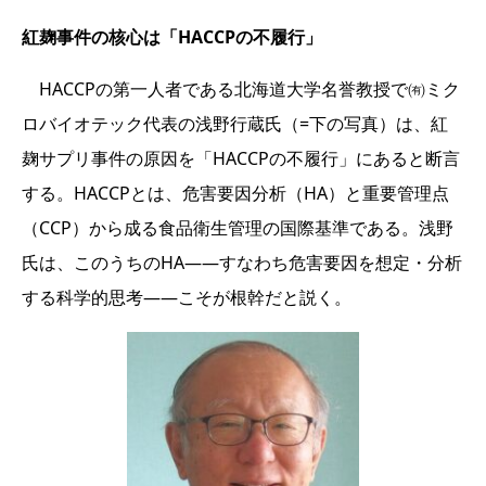
紅麹事件の核心は「HACCPの不履行」
HACCPの第一人者である北海道大学名誉教授で㈲ミク
ロバイオテック代表の浅野行蔵氏（=下の写真）は、紅
麹サプリ事件の原因を「HACCPの不履行」にあると断言
する。HACCPとは、危害要因分析（HA）と重要管理点
（CCP）から成る食品衛生管理の国際基準である。浅野
氏は、このうちのHA――すなわち危害要因を想定・分析
する科学的思考――こそが根幹だと説く。