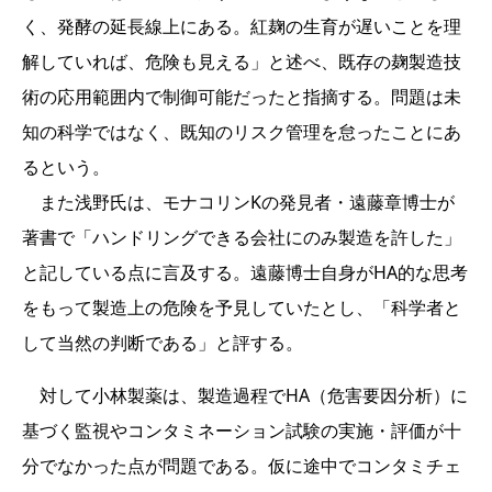
く、発酵の延長線上にある。紅麹の生育が遅いことを理
解していれば、危険も見える」と述べ、既存の麹製造技
術の応用範囲内で制御可能だったと指摘する。問題は未
知の科学ではなく、既知のリスク管理を怠ったことにあ
るという。
また浅野氏は、モナコリンKの発見者・遠藤章博士が
著書で「ハンドリングできる会社にのみ製造を許した」
と記している点に言及する。遠藤博士自身がHA的な思考
をもって製造上の危険を予見していたとし、「科学者と
して当然の判断である」と評する。
対して小林製薬は、製造過程でHA（危害要因分析）に
基づく監視やコンタミネーション試験の実施・評価が十
分でなかった点が問題である。仮に途中でコンタミチェ