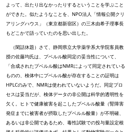
よって、出たり出なかったりするということを学ぶこと
ができた。似たようなことを、NPO法人「情報公開クリ
アリングハウス」（東京都新宿区）の三木由希子理事長
もどこかで語っていたのを思い出した。
（閑話休題）さて、静岡県立大学薬学系大学院客員教
授の佐藤均氏は、プベルル酸同定の妥当性について、
「合成されたプベルル酸はNMRによって同定されている
ものの、検体中にプベルル酸が存在することの証明は
HPLCのみで、NMRは使われていないようだ。同定プロ
セスは妥当だが、検体データの非公開は科学的透明性を
欠く。ヒトで健康被害を起こしたプベルル酸量（腎障害
発症までに被害者が摂取したプベルル酸量）が不明確、
あるいは非公開であるため、毒性試験での投与量設定根
拠を科学的に評価できず、結果として動物実験データと