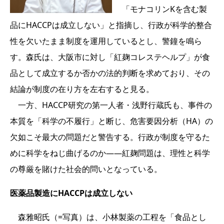
「モナコリンKを含む製
品にHACCPは成立しない」と指摘し、行政が科学的整合
性を欠いたまま制度を運用しているとし、警鐘を鳴ら
す。森氏は、大阪市に対し「紅麹コレステヘルプ」が食
品として成立するか否かの法的判断を求めており、その
結論が制度の在り方を左右すると見る。
一方、HACCP研究の第一人者・浅野行蔵氏も、事件の
本質を「科学の不履行」と断じ、危害要因分析（HA）の
欠如こそ最大の問題だと警告する。行政が制度を守るた
めに科学をねじ曲げるのか――紅麹問題は、理性と科学
の尊厳を賭けた社会的問いとなっている。
医薬品製造にHACCPは成立しない
森雅昭氏（=写真）は、小林製薬の工程を「食品とし