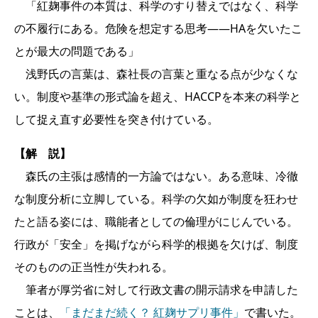
「紅麹事件の本質は、科学のすり替えではなく、科学
の不履行にある。危険を想定する思考――HAを欠いたこ
とが最大の問題である」
浅野氏の言葉は、森社長の言葉と重なる点が少なくな
い。制度や基準の形式論を超え、HACCPを本来の科学と
して捉え直す必要性を突き付けている。
【解 説】
森氏の主張は感情的一方論ではない。ある意味、冷徹
な制度分析に立脚している。科学の欠如が制度を狂わせ
たと語る姿には、職能者としての倫理がにじんでいる。
行政が「安全」を掲げながら科学的根拠を欠けば、制度
そのものの正当性が失われる。
筆者が厚労省に対して行政文書の開示請求を申請した
ことは、
「まだまだ続く？ 紅麹サプリ事件」
で書いた。