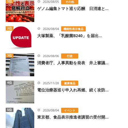
1位
2026/08/05
その他
ゲノム編集トマト巡り応酬 日消連と...
2位
2026/08/04
機能性表示食品
大塚製薬、「乳酸菌B240」を届出...
3位
2026/08/06
行政
消費者庁、人事異動を発表 井上審議...
4位
2025/11/28
健康食品
電位治療器巡り申入れ再燃、続く攻防...
5位
2026/08/04
イベント
東京都、食品表示推進者講習の受付開...