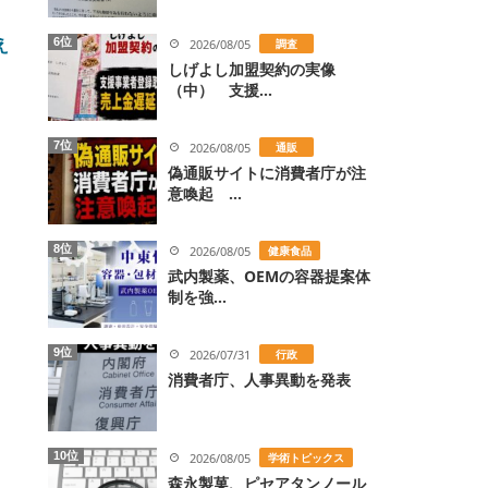
え
6位
2026/08/05
調査
しげよし加盟契約の実像
（中） 支援...
7位
2026/08/05
通販
偽通販サイトに消費者庁が注
意喚起 ...
8位
2026/08/05
健康食品
武内製薬、OEMの容器提案体
制を強...
9位
2026/07/31
行政
消費者庁、人事異動を発表
10位
2026/08/05
学術トピックス
森永製菓、ピセアタンノール