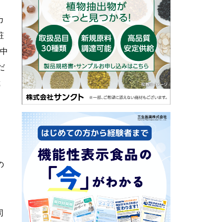
カ
粧
（中
だ
裁
の
司