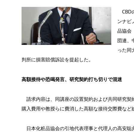
CBD
ンナビ
品協会
団連、
った同
判所に損害賠償訴訟を提起した。
高額接待や恐喝発言、研究契約打ち切りで混迷
請求内容は、同講座の設置契約および共同研究契約
購入費用や教授らに費消した高額な接待交際費など総
日本化粧品協会の引地代表理事と代理人の高安聡弁