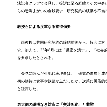
法記者クラブで会見し、提訴に至る経緯とその中身
らの恐喝まがいの金銭要求、研究契約の破棄や不当
教授らによる度重なる接待強要
両教授は共同研究契約の締結前後から、協会に対し
求。加えて、23年8月には「講座を潰す」、「社会的
を要求したとされる。
会見に臨んだ引地代表理事は、「研究の進展と成果
初の接待は食事や歓談が主だったが、次第に風俗的
と証言した。
東大側の説明なき対応に「交渉断絶」と非難