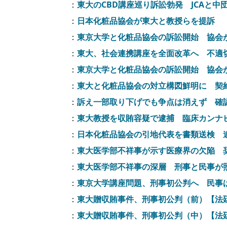
：
東大のCBD講座巡り訴訟勃発 JCAと
：
日本化粧品協会が東大と教授らを提訴 
：
東京大学と化粧品協会の訴訟開始 協会
：
東大、社会連携講座を全面改革へ 不適
：
東京大学と化粧品協会の訴訟開始 協会
：
東大と化粧品協会の対立構図鮮明に 契
：
訴え一部取り下げでも争点は消えず 確
：
東大教授を収賄容疑で逮捕 臨床カンナ
：
日本化粧品協会の引地代表を書類送検 
：
東大医学部不祥事が示す医療界の欠陥 
：
東大医学部不祥事の深層 刑事と民事が
：
東京大学講座問題、刑事初公判へ 民事
：
東大贈収賄事件、刑事初公判（前）【法
：
東大贈収賄事件、刑事初公判（中）【法