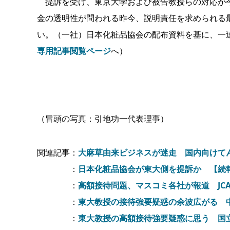
提訴を受け、東京大学および被告教授らの対応が今
金の透明性が問われる昨今、説明責任を求められる
い。（一社）日本化粧品協会の配布資料を基に、一
専用記事閲覧ページ
へ）
（冒頭の写真：引地功一代表理事）
関連記事：
大麻草由来ビジネスが迷走 国内向けて
：
日本化粧品協会が東大側を提訴か 【続
：
高額接待問題、マスコミ各社が報道 JC
：
東大教授の接待強要疑惑の余波広がる 中
：
東大教授の高額接待強要疑惑に思う 国