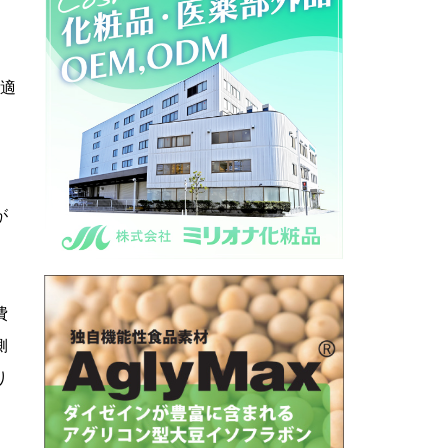
、
不適
て
が
費
側
り