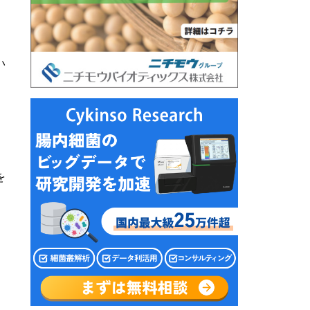
、
い
を