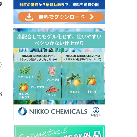
授
要
額）
当
」