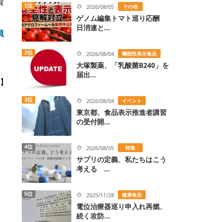
資
1位
2026/08/05
その他
ゲノム編集トマト巡り応酬
日消連と...
員
2位
2026/08/04
機能性表示食品
大塚製薬、「乳酸菌B240」を
届出...
】
3位
2026/08/04
イベント
東京都、食品表示推進者講習
の受付開...
4位
2026/08/05
特集
サプリの定義、私たちはこう
考える ...
5位
2025/11/28
健康食品
電位治療器巡り申入れ再燃、
続く攻防...