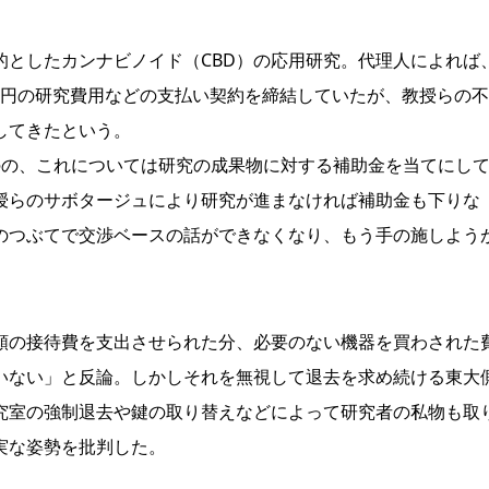
としたカンナビノイド（CBD）の応用研究。代理人によれば
0万円の研究費用などの支払い契約を締結していたが、教授らの
してきたという。
の、これについては研究の成果物に対する補助金を当てにし
授らのサボタージュにより研究が進まなければ補助金も下りな
のつぶてで交渉ベースの話ができなくなり、もう手の施しよう
の接待費を支出させられた分、必要のない機器を買わされた
いない」と反論。しかしそれを無視して退去を求め続ける東大
究室の強制退去や鍵の取り替えなどによって研究者の私物も取
実な姿勢を批判した。