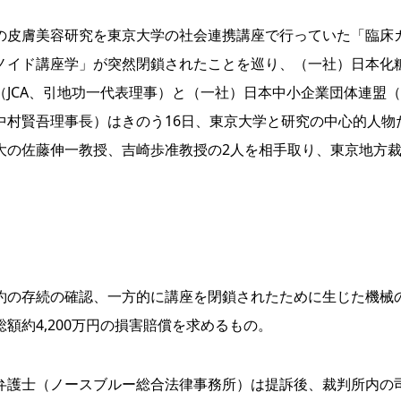
の皮膚美容研究を東京大学の社会連携講座で行っていた「臨床
ノイド講座学」が突然閉鎖されたことを巡り、（一社）日本化
（JCA、引地功一代表理事）と（一社）日本中小企業団体連盟
中村賢吾理事長）はきのう16日、東京大学と研究の中心的人物
大の佐藤伸一教授、吉崎歩准教授の2人を相手取り、東京地方
の存続の確認、一方的に講座を閉鎖されたために生じた機械
額約4,200万円の損害賠償を求めるもの。
護士（ノースブルー総合法律事務所）は提訴後、裁判所内の