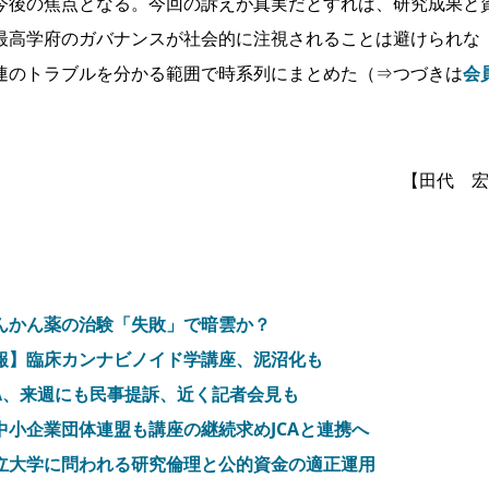
後の焦点となる。今回の訴えが真実だとすれば、研究成果と
最高学府のガバナンスが社会的に注視されることは避けられな
連のトラブルを分かる範囲で時系列にまとめた（⇒つづきは
会
【田代 宏
んかん薬の治験「失敗」で暗雲か？
報】臨床カンナビノイド学講座、泥沼化も
A、来週にも民事提訴、近く記者会見も
小企業団体連盟も講座の継続求めJCAと連携へ
立大学に問われる研究倫理と公的資金の適正運用