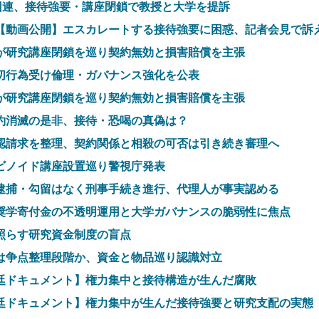
中団連、接待強要・講座閉鎖で教授と大学を提訴
【動画公開】エスカレートする接待強要に困惑、記者会見で訴
が研究講座閉鎖を巡り契約無効と損害賠償を主張
切行為受け倫理・ガバナンス強化を公表
が研究講座閉鎖を巡り契約無効と損害賠償を主張
約消滅の是非、接待・恐喝の真偽は？
認請求を整理、契約関係と相殺の可否は引き続き審理へ
ビノイド講座設置巡り警視庁発表
逮捕・勾留はなく刑事手続き進行、代理人が事実認める
奨学寄付金の不透明運用と大学ガバナンスの脆弱性に焦点
照らす研究資金制度の盲点
は争点整理段階か、資金と物品巡り認識対立
廷ドキュメント】権力集中と接待構造が生んだ腐敗
廷ドキュメント】権力集中が生んだ接待強要と研究支配の実態