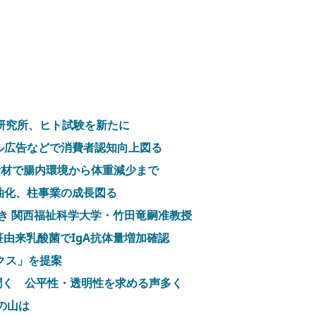
研究所、ヒト試験を新たに
ル広告などで消費者認知向上図る
素材で腸内環境から体重減少まで
油化、柱事業の成長図る
き 関西福祉科学大学・竹田竜嗣准教授
笹由来乳酸菌でIgA抗体量増加確認
クス」を提案
聞く 公平性・透明性を求める声多く
の山は