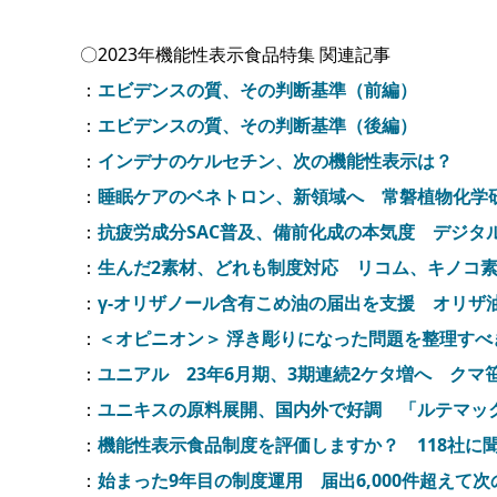
〇2023年機能性表示食品特集 関連記事
：
エビデンスの質、その判断基準（前編）
：
エビデンスの質、その判断基準（後編）
：
インデナのケルセチン、次の機能性表示は？
：
睡眠ケアのベネトロン、新領域へ 常磐植物化学
：
抗疲労成分SAC普及、備前化成の本気度 デジタ
：
生んだ2素材、どれも制度対応 リコム、キノコ
：
γ-オリザノール含有こめ油の届出を支援 オリザ
：
＜オピニオン＞ 浮き彫りになった問題を整理すべ
：
ユニアル 23年6月期、3期連続2ケタ増へ クマ
：
ユニキスの原料展開、国内外で好調 「ルテマッ
：
機能性表示食品制度を評価しますか？ 118社に
：
始まった9年目の制度運用 届出6,000件超えて次