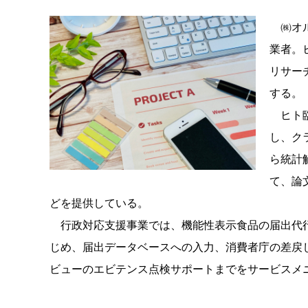
㈱オル
業者。
リサー
する。
ヒト臨
し、ク
ら統計
て、論
どを提供している。
行政対応支援事業では、機能性表示食品の届出代行
じめ、届出データベースへの入力、消費者庁の差戻
ビューのエビテンス点検サポートまでをサービスメ