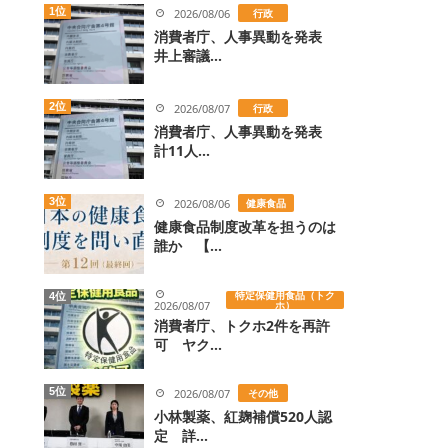
1位
2026/08/06
行政
消費者庁、人事異動を発表
井上審議...
2位
2026/08/07
行政
消費者庁、人事異動を発表
計11人...
3位
2026/08/06
健康食品
健康食品制度改革を担うのは
誰か 【...
特定保健用食品（トク
4位
2026/08/07
ホ）
消費者庁、トクホ2件を再許
可 ヤク...
5位
2026/08/07
その他
小林製薬、紅麹補償520人認
定 詳...