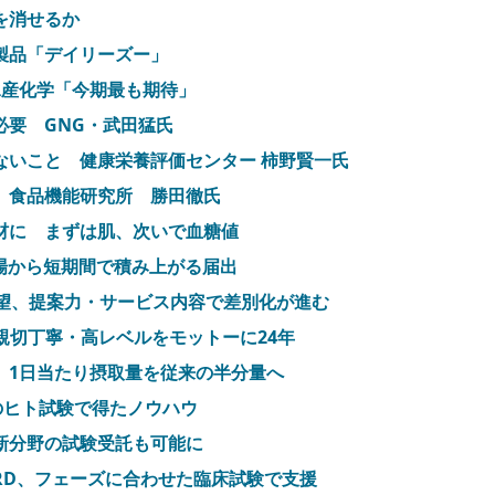
を消せるか
製品「デイリーズー」
水産化学「今期最も期待」
必要 GNG・武田猛氏
ないこと 健康栄養評価センター 柿野賢一氏
 食品機能研究所 勝田徹氏
材に まずは肌、次いで血糖値
場から短期間で積み上がる届出
展望、提案力・サービス内容で差別化が進む
親切丁寧・高レベルをモットーに24年
、1日当たり摂取量を従来の半分量へ
のヒト試験で得たノウハウ
新分野の試験受託も可能に
RD、フェーズに合わせた臨床試験で支援