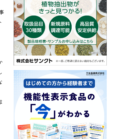
事
ト
開
か
し
な
は
レ