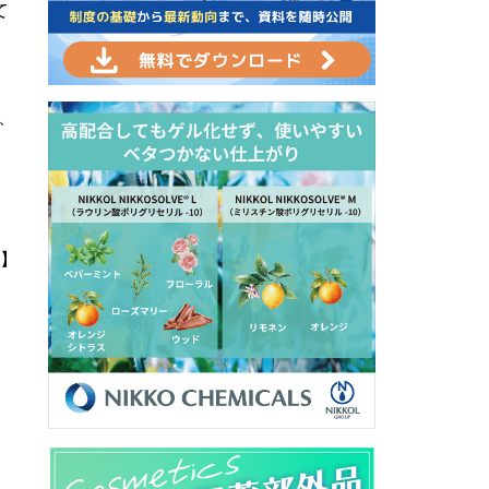
て
、
」
】