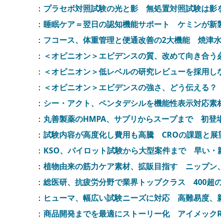
：
プラセボ対照試験の光と影 無処置対照試験は影
：
睡眠ケア＝翌日の認知機能サポート ケミンが新
：
フコース、体重管理と便通改善の2大機能 焼津
：
＜オピニオン＞エビデンスの質、改めて向き合う
：
＜オピニオン＞低レベルの研究レビューを採用し
：
＜オピニオン＞エビデンスの強さ、どう伝える？
：
シー・アクト、ペンタデシルを機能性表示対応素
：
丸善製薬のHMPA、サプリからスープまで 初登
：
試験内容が高度化し費用も高騰 CROの課題と
：
KSO、パイロット試験から大型案件まで 早い・
：
植物由来の筋力ケア素材、拡販目指す ニップン
：
総医研、抗疲労分野で業界トップクラス 400超
：
ヒューマ、幅広い試験ニーズに対応 高難易度、
：
商品開発までを最適にストーリー化 アイメック