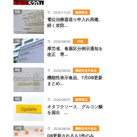
6位
2025/11/28
健康食品
電位治療器巡り申入れ再燃、
続く攻防...
7位
2026/08/06
行政
厚労省、食薬区分例示通知を
改正 専...
8位
2026/08/06
機能性表示食品
機能性表示食品、7月DB更新
まとめ...
9位
2026/08/07
健康食品
オタフクソース、グルコン酸
を届出 ...
10位
2026/08/06
機能性表示食品
DB更新されるも1件のみ