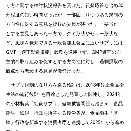
り方に関する検討状況報告を受けた。質疑応答も含め30
分程度の短い時間だったが、一部固まりつつある規制の
方向性に対する意見を複数の委員が述べた。「妥当だ」
とする意見もあった一方で、グミ形状やゼリー形状な
ど、風味を覚知できる一般食加工食品に近いサプリには
GMP（適正製造規範）義務を適用せず、GMP遵守の自
主的な取り組みを促すとする方向性に対し、過剰摂取の
観点から懸念する意見が優勢だった。
サプリ規制の在り方を巡る検討は、2018年改正食品衛
生法の施行後5年を目途とした見直しに関連し、2024年
の小林製薬「紅麹サプリ」健康被害問題も踏まえ、食品
衛生「監視」行政を所掌する厚労省が、食品衛生「基
準」行政を所掌する消費者庁と連携して2025年から進め