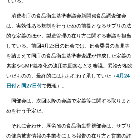
ている。
消費者庁の食品衛生基準審議会新開発食品調査部会
は、実効性ある規制を行うための前提となるサプリの法
的な定義のほか、製造管理の在り方に関する審議を担当
している。前回4月23日の部会では、部会委員の意見等
を踏まえて同庁の食品衛生基準審査課が作成した定義の
素案やGMP義務化の適用範囲案などを審議。異論が相次
いだものの、最終的にはおおむね了承していた（
4月24
日付
と
同27日付
で既報）。
同部会は、次回以降の会議で定義等に関する取りまと
めを行う予定だ。
それに合わせ、厚労省の食品衛生監視部会は、サプリ
の健康被害情報の事業者による報告の在り方と営業の許