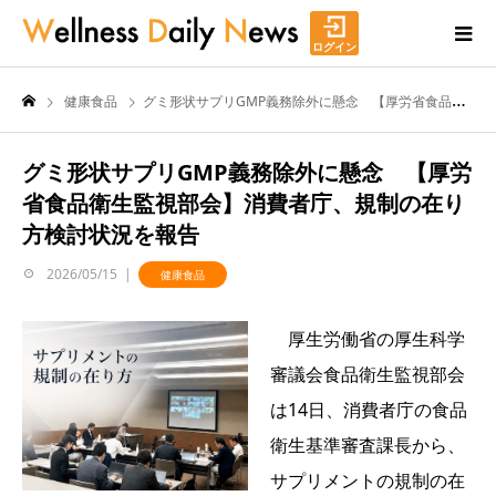
ログイン
健康食品
グミ形状サプリGMP義務除外に懸念 【厚労省食品衛生監視部会】消費者庁、規制の在り方検討状況を報告
グミ形状サプリGMP義務除外に懸念 【厚労
省食品衛生監視部会】消費者庁、規制の在り
方検討状況を報告
2026/05/15
健康食品
厚生労働省の厚生科学
審議会食品衛生監視部会
は14日、消費者庁の食品
衛生基準審査課長から、
サプリメントの規制の在