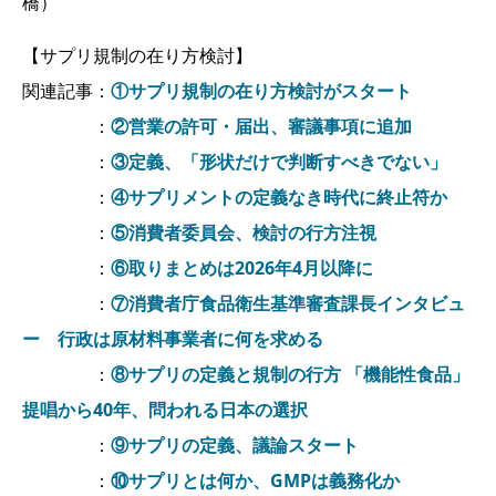
橋）
【サプリ規制の在り方検討】
関連記事：
①サプリ規制の在り方検討がスタート
：
②営業の許可・届出、審議事項に追加
：
③定義、「形状だけで判断すべきでない」
：
④サプリメントの定義なき時代に終止符か
：
⑤消費者委員会、検討の行方注視
：
⑥取りまとめは2026年4月以降に
：
⑦消費者庁食品衛生基準審査課長インタビュ
ー 行政は原材料事業者に何を求める
：
⑧サプリの定義と規制の行方 「機能性食品」
提唱から40年、問われる日本の選択
：
⑨サプリの定義、議論スタート
：
⑩サプリとは何か、GMPは義務化か