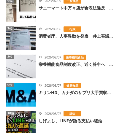
6位
2023/07/09
一般食品
サニーマート中万々店が食表法違反 ...
7位
2026/08/06
行政
消費者庁、人事異動を発表 井上審議...
8位
2026/08/07
栄養機能食品
栄養機能食品制度改正、近く答申へ ...
9位
2026/08/07
健康食品
キリンHD、カナダのサプリ大手買収...
10位
2026/08/07
調査
しげよし、LINEが語る支払い遅延...