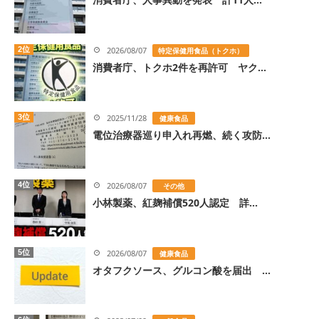
2位
2026/08/07
特定保健用食品（トクホ）
消費者庁、トクホ2件を再許可 ヤク...
3位
2025/11/28
健康食品
電位治療器巡り申入れ再燃、続く攻防...
4位
2026/08/07
その他
小林製薬、紅麹補償520人認定 詳...
5位
2026/08/07
健康食品
オタフクソース、グルコン酸を届出 ...