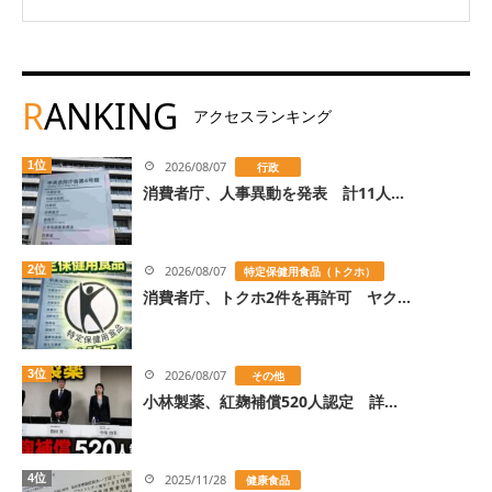
R
ANKING
アクセスランキング
1位
2026/08/07
行政
消費者庁、人事異動を発表 計11人...
2位
2026/08/07
特定保健用食品（トクホ）
消費者庁、トクホ2件を再許可 ヤク...
3位
2026/08/07
その他
小林製薬、紅麹補償520人認定 詳...
4位
2025/11/28
健康食品