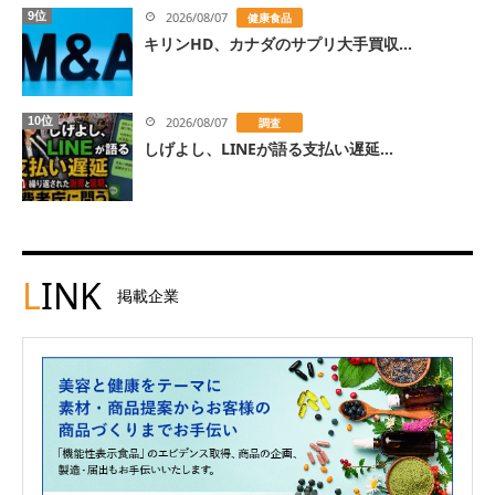
9位
2026/08/07
健康食品
キリンHD、カナダのサプリ大手買収...
10位
2026/08/07
調査
しげよし、LINEが語る支払い遅延...
L
INK
掲載企業