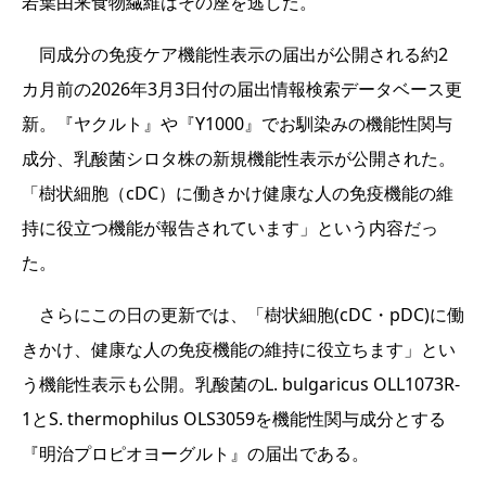
若葉由来食物繊維はその座を逃した。
同成分の免疫ケア機能性表示の届出が公開される約2
カ月前の2026年3月3日付の届出情報検索データベース更
新。『ヤクルト』や『Y1000』でお馴染みの機能性関与
成分、乳酸菌シロタ株の新規機能性表示が公開された。
「樹状細胞（cDC）に働きかけ健康な人の免疫機能の維
持に役立つ機能が報告されています」という内容だっ
た。
さらにこの日の更新では、「樹状細胞(cDC・pDC)に働
きかけ、健康な人の免疫機能の維持に役立ちます」とい
う機能性表示も公開。乳酸菌のL. bulgaricus OLL1073R-
1とS. thermophilus OLS3059を機能性関与成分とする
『明治プロピオヨーグルト』の届出である。