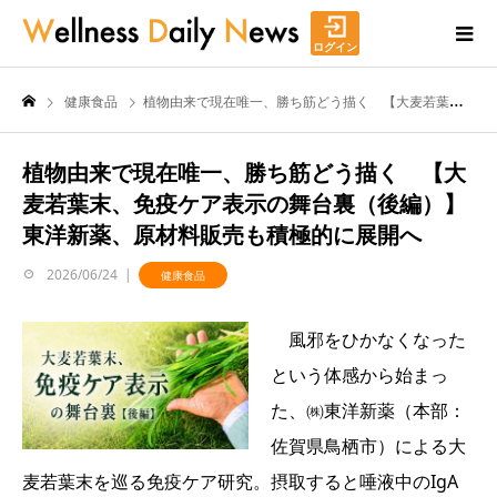
ログイン
健康食品
植物由来で現在唯一、勝ち筋どう描く 【大麦若葉末、免疫ケア表示の舞台裏（後編）】東洋新薬、原材料販売も積極的に展開へ
植物由来で現在唯一、勝ち筋どう描く 【大
麦若葉末、免疫ケア表示の舞台裏（後編）】
東洋新薬、原材料販売も積極的に展開へ
2026/06/24
健康食品
風邪をひかなくなった
という体感から始まっ
た、㈱東洋新薬（本部：
佐賀県鳥栖市）による大
麦若葉末を巡る免疫ケア研究。摂取すると唾液中のIgA