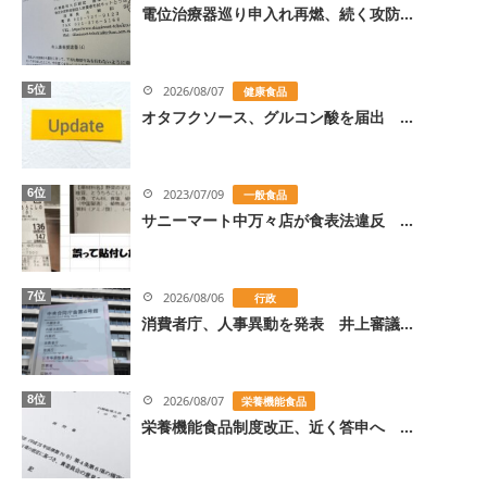
電位治療器巡り申入れ再燃、続く攻防...
5位
2026/08/07
健康食品
オタフクソース、グルコン酸を届出 ...
6位
2023/07/09
一般食品
サニーマート中万々店が食表法違反 ...
7位
2026/08/06
行政
消費者庁、人事異動を発表 井上審議...
8位
2026/08/07
栄養機能食品
栄養機能食品制度改正、近く答申へ ...