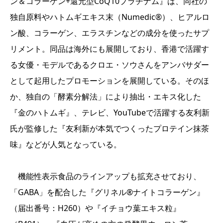
ン＆コラーゲン+還元型CoQ10プラチナム』は、同社の
独自原料やハトムギエキス末（Numedic®）、ヒアルロ
ン酸、コラーゲン、エラスチンなどの成分を使ったサプ
リメント。同品は海外にも展開しており、香港で活躍す
る女優・モデルであるクロエ・ソウさんをアンバサダー
として起用したプロモーションを展開している。そのほ
か、独自の「酵素分解法」により抽出・エキス化した
『金のハトムギ』、テレビ、YouTubeで活躍する友利新
氏が監修した『友利新が本気でつくったプロテイン抹茶
味』などが人気となっている。
機能性表示食品のラインアップも拡充させており、
「GABA」を配合した『グリネル®ナイトコラーゲン』
（届出番号：H260）や『イチョウ葉エキス粒』