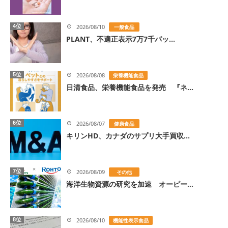
4位
2026/08/10
一般食品
PLANT、不適正表示7万7千パッ...
5位
2026/08/08
栄養機能食品
日清食品、栄養機能食品を発売 『ネ...
6位
2026/08/07
健康食品
キリンHD、カナダのサプリ大手買収...
7位
2026/08/09
その他
海洋生物資源の研究を加速 オーピー...
8位
2026/08/10
機能性表示食品