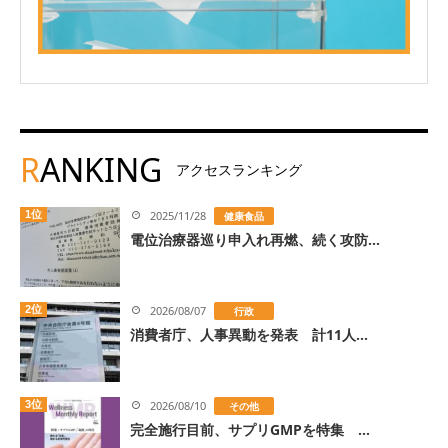
R
ANKING
アクセスランキング
1位
2025/11/28
健康食品
電位治療器巡り申入れ再燃、続く攻防...
2位
2026/08/07
行政
消費者庁、人事異動を発表 計11人...
3位
2026/08/10
その他
完全施行目前、サプリGMPを特集 ...