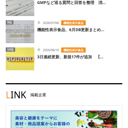
GMPなど巡る質問と回答を整理 消...
9位
2026/07/06
機能性表示食品
機能性表示食品、6月DB更新まとめ...
10位
2026/08/10
機能性表示食品
3日連続更新、新規17件が追加 【...
L
INK
掲載企業