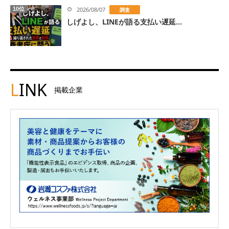
10位
2026/08/07
調査
しげよし、LINEが語る支払い遅延...
L
INK
掲載企業