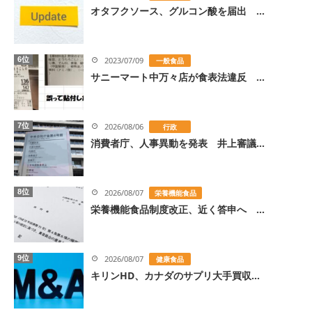
オタフクソース、グルコン酸を届出 ...
6位
2023/07/09
一般食品
サニーマート中万々店が食表法違反 ...
7位
2026/08/06
行政
消費者庁、人事異動を発表 井上審議...
8位
2026/08/07
栄養機能食品
栄養機能食品制度改正、近く答申へ ...
9位
2026/08/07
健康食品
キリンHD、カナダのサプリ大手買収...