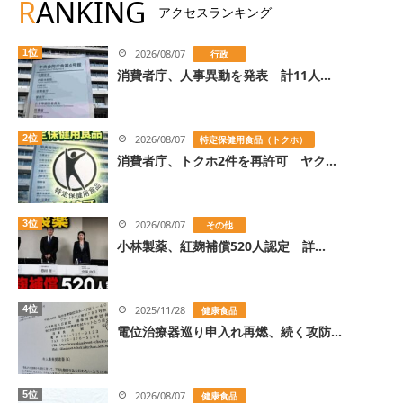
R
ANKING
アクセスランキング
1位
2026/08/07
行政
消費者庁、人事異動を発表 計11人...
2位
2026/08/07
特定保健用食品（トクホ）
消費者庁、トクホ2件を再許可 ヤク...
3位
2026/08/07
その他
小林製薬、紅麹補償520人認定 詳...
4位
2025/11/28
健康食品
電位治療器巡り申入れ再燃、続く攻防...
5位
2026/08/07
健康食品