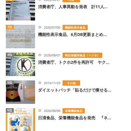
消費者庁、人事異動を発表 計11人...
3位
2026/07/06
機能性表示食品
機能性表示食品、6月DB更新まとめ...
4位
2026/08/07
特定保健用食品（トクホ）
消費者庁、トクホ2件を再許可 ヤク...
5位
2019/11/29
その他
ダイエットパッチ「貼るだけで痩せる...
6位
2026/08/08
栄養機能食品
日清食品、栄養機能食品を発売 『ネ...