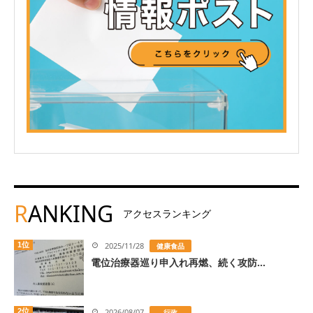
R
ANKING
アクセスランキング
1位
2025/11/28
健康食品
電位治療器巡り申入れ再燃、続く攻防...
2位
2026/08/07
行政