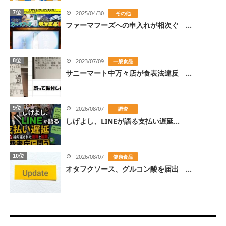
7位
2025/04/30
その他
ファーマフーズへの申入れが相次ぐ ...
8位
2023/07/09
一般食品
サニーマート中万々店が食表法違反 ...
9位
2026/08/07
調査
しげよし、LINEが語る支払い遅延...
10位
2026/08/07
健康食品
オタフクソース、グルコン酸を届出 ...