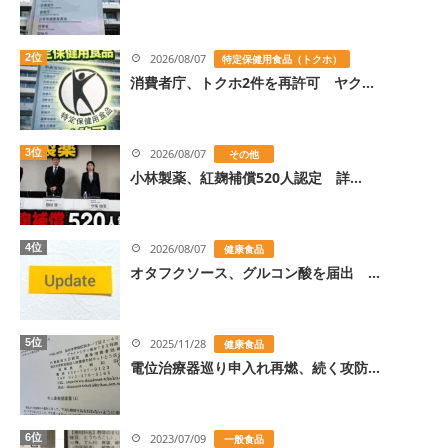
2位
2026/08/07
特定保健用食品（トクホ）
消費者庁、トクホ2件を再許可 ヤク...
3位
2026/08/07
その他
小林製薬、紅麹補償520人認定 詳...
4位
2026/08/07
健康食品
オタフクソース、グルコン酸を届出 ...
5位
2025/11/28
健康食品
電位治療器巡り申入れ再燃、続く攻防...
6位
2023/07/09
一般食品