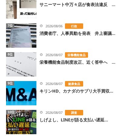
サニーマート中万々店が食表法違反 ...
7位
2026/08/06
行政
消費者庁、人事異動を発表 井上審議...
8位
2026/08/07
栄養機能食品
栄養機能食品制度改正、近く答申へ ...
9位
2026/08/07
健康食品
キリンHD、カナダのサプリ大手買収...
10位
2026/08/07
調査
しげよし、LINEが語る支払い遅延...