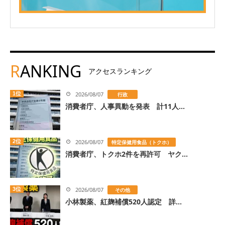
R
ANKING
アクセスランキング
1位
2026/08/07
行政
消費者庁、人事異動を発表 計11人...
2位
2026/08/07
特定保健用食品（トクホ）
消費者庁、トクホ2件を再許可 ヤク...
3位
2026/08/07
その他
小林製薬、紅麹補償520人認定 詳...