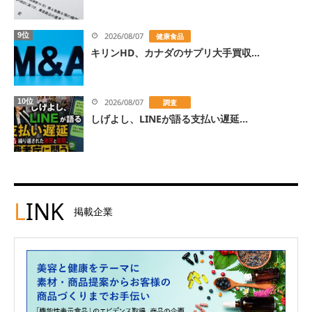
9位
2026/08/07
健康食品
キリンHD、カナダのサプリ大手買収...
10位
2026/08/07
調査
しげよし、LINEが語る支払い遅延...
L
INK
掲載企業