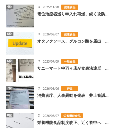
4位
2025/11/28
健康食品
電位治療器巡り申入れ再燃、続く攻防...
5位
2026/08/07
健康食品
オタフクソース、グルコン酸を届出 ...
6位
2023/07/09
一般食品
サニーマート中万々店が食表法違反 ...
7位
2026/08/06
行政
消費者庁、人事異動を発表 井上審議...
8位
2026/08/07
栄養機能食品
栄養機能食品制度改正、近く答申へ ...