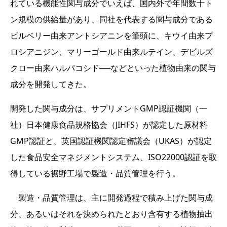
れている機能性関与成分でいえば、国内外で年間数十ト
ン規模の供給量があり、同社を代表する関与成分である
ビルベリー由来アントシアニンを筆頭に、キウイ由来プ
ロシアニジン、マリーゴールド由来ルテイン、デビルズ
クロー由来ハルパコシド──などといった植物由来の関与
成分を開発してきた。
開発した関与成分は、サプリメントGMP認証機関（一
社）日本健康食品規格協会（JIHFS）が認定した原材料
GMP認証と、英国認証機関認定審議会（UKAS）が認定
した食品安全マネジメントシステム、ISO22000認証を取
得している裾野工場で製造・品質管理を行う。
製造・品質管理は、主に開発過程で積み上げた関与成
分、あるいはそれを決められたとおり含有する植物抽出