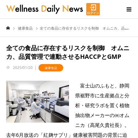
ログイン
健康食品
全ての食品に存在するリスクを制御 オムニカ、品質管理で連動させるHACCPとGMP
全ての食品に存在するリスクを制御 オムニ
カ、品質管理で連動させるHACCPとGMP
2025/01/20
健康食品
富士山のふもと、静岡
県裾野市に生産拠点と分
析・研究ラボを置く植物
抽出物メーカーの㈱オム
ニカ（高尾久貴社長）。
去年6月放送の「紅麹サプリ」健康被害問題の背景に迫