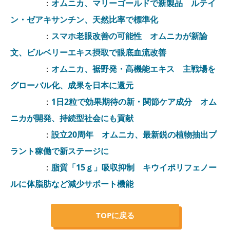
：
オムニカ、マリーゴールドで新製品 ルテイ
ン・ゼアキサンチン、天然比率で標準化
：
スマホ老眼改善の可能性 オムニカが新論
文、ビルベリーエキス摂取で眼底血流改善
：
オムニカ、裾野発・高機能エキス 主戦場を
グローバル化、成果を日本に還元
：
1日2粒で効果期待の新・関節ケア成分 オム
ニカが開発、持続型社会にも貢献
：
設立20周年 オムニカ、最新鋭の植物抽出プ
ラント稼働で新ステージに
：
脂質「15ｇ」吸収抑制 キウイポリフェノー
ルに体脂肪など減少サポート機能
TOPに戻る