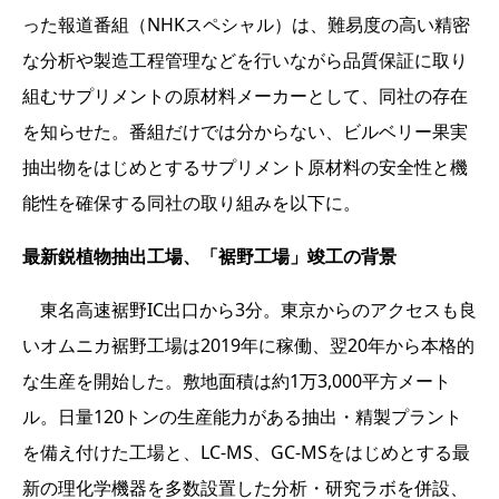
った報道番組（NHKスペシャル）は、難易度の高い精密
な分析や製造工程管理などを行いながら品質保証に取り
組むサプリメントの原材料メーカーとして、同社の存在
を知らせた。番組だけでは分からない、ビルベリー果実
抽出物をはじめとするサプリメント原材料の安全性と機
能性を確保する同社の取り組みを以下に。
最新鋭植物抽出工場、「裾野工場」竣工の背景
東名高速裾野IC出口から3分。東京からのアクセスも良
いオムニカ裾野工場は2019年に稼働、翌20年から本格的
な生産を開始した。敷地面積は約1万3,000平方メート
ル。日量120トンの生産能力がある抽出・精製プラント
を備え付けた工場と、LC-MS、GC-MSをはじめとする最
新の理化学機器を多数設置した分析・研究ラボを併設、