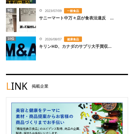
9位
2023/07/09
一般食品
サニーマート中万々店が食表法違反 ...
10位
2026/08/07
健康食品
キリンHD、カナダのサプリ大手買収...
L
INK
掲載企業