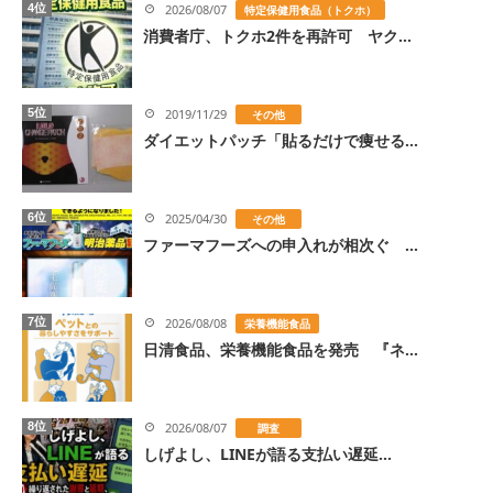
4位
2026/08/07
特定保健用食品（トクホ）
消費者庁、トクホ2件を再許可 ヤク...
5位
2019/11/29
その他
ダイエットパッチ「貼るだけで痩せる...
6位
2025/04/30
その他
ファーマフーズへの申入れが相次ぐ ...
7位
2026/08/08
栄養機能食品
日清食品、栄養機能食品を発売 『ネ...
8位
2026/08/07
調査
しげよし、LINEが語る支払い遅延...