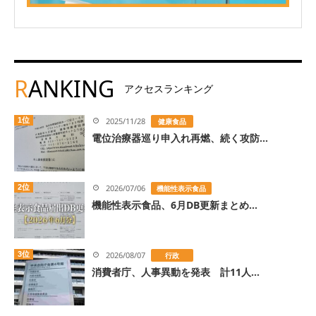
R
ANKING
アクセスランキング
1位
2025/11/28
健康食品
電位治療器巡り申入れ再燃、続く攻防...
2位
2026/07/06
機能性表示食品
機能性表示食品、6月DB更新まとめ...
3位
2026/08/07
行政
消費者庁、人事異動を発表 計11人...