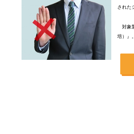
された
対象製
培）』