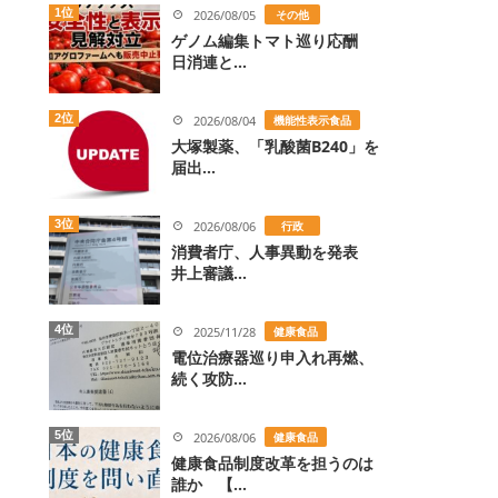
1位
2026/08/05
その他
ゲノム編集トマト巡り応酬
日消連と...
2位
2026/08/04
機能性表示食品
大塚製薬、「乳酸菌B240」を
届出...
3位
2026/08/06
行政
消費者庁、人事異動を発表
井上審議...
4位
2025/11/28
健康食品
電位治療器巡り申入れ再燃、
続く攻防...
5位
2026/08/06
健康食品
健康食品制度改革を担うのは
誰か 【...