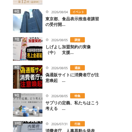
6位
2026/08/04
イベント
東京都、食品表示推進者講習
の受付開...
7位
2026/08/05
調査
しげよし加盟契約の実像
（中） 支援...
8位
2026/08/05
通販
偽通販サイトに消費者庁が注
意喚起 ...
9位
2026/08/05
特集
サプリの定義、私たちはこう
考える ...
10位
2026/07/31
行政
消費者庁、人事異動を発表