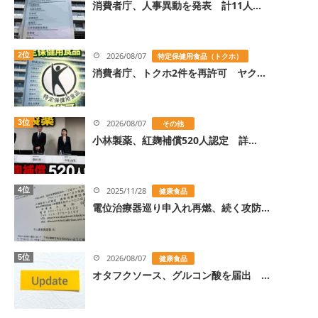
消費者庁、人事異動を発表 計11人...
2位
2026/08/07
特定保健用食品（トクホ）
消費者庁、トクホ2件を再許可 ヤク...
3位
2026/08/07
その他
小林製薬、紅麹補償520人認定 詳...
4位
2025/11/28
健康食品
電位治療器巡り申入れ再燃、続く攻防...
5位
2026/08/07
健康食品
オタフクソース、グルコン酸を届出 ...