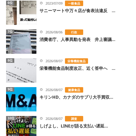
6位
2023/07/09
一般食品
サニーマート中万々店が食表法違反 ...
7位
2026/08/06
行政
消費者庁、人事異動を発表 井上審議...
8位
2026/08/07
栄養機能食品
栄養機能食品制度改正、近く答申へ ...
9位
2026/08/07
健康食品
キリンHD、カナダのサプリ大手買収...
10位
2026/08/07
調査
しげよし、LINEが語る支払い遅延...