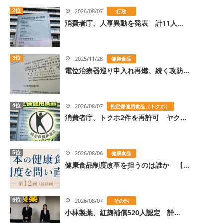
2位
2026/08/07
行政
消費者庁、人事異動を発表 計11人...
3位
2025/11/28
健康食品
電位治療器巡り申入れ再燃、続く攻防...
4位
2026/08/07
特定保健用食品（トクホ）
消費者庁、トクホ2件を再許可 ヤク...
5位
2026/08/06
健康食品
健康食品制度改革を担うのは誰か 【...
6位
2026/08/07
その他
小林製薬、紅麹補償520人認定 詳...