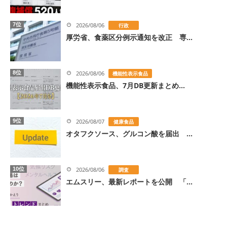
7位
2026/08/06
行政
厚労省、食薬区分例示通知を改正 専...
8位
2026/08/06
機能性表示食品
機能性表示食品、7月DB更新まとめ...
9位
2026/08/07
健康食品
オタフクソース、グルコン酸を届出 ...
10位
2026/08/06
調査
エムスリー、最新レポートを公開 「...