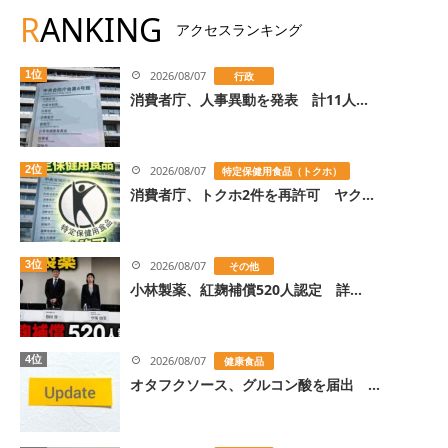
R
ANKING
アクセスランキング
1位
2026/08/07
行政
消費者庁、人事異動を発表 計11人...
2位
2026/08/07
特定保健用食品（トクホ）
消費者庁、トクホ2件を再許可 ヤク...
3位
2026/08/07
その他
小林製薬、紅麹補償520人認定 詳...
4位
2026/08/07
健康食品
オタフクソース、グルコン酸を届出 ...