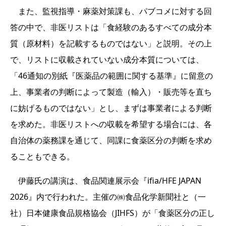
また、監視指導・麻薬対策課も、パブコメに対する回
答の中で、非医リストは「食経験のあるすべての成分本
質（原材料）を記載するものではない」と説明。その上
で、リストに収載されていない成分本質については、
「46通知の別紙『医薬品の範囲に関する基準』に留意の
上、事業者の判断によって製造（輸入）・販売等を直ち
に妨げるものではない」とし、まずは事業者による判断
を求めた。非医リストへの収載を希望する場合には、各
自治体の薬務課を通じて、同課に食薬区分の判断を求め
ることもできる。
伊藤氏の講演は、食品関連展示会『ifia/HFE JAPAN
2026』内で行われた。主催の㈱食品化学新聞社と（一
社）日本健康食品規格協会（JIHFS）が「食薬区分の正し