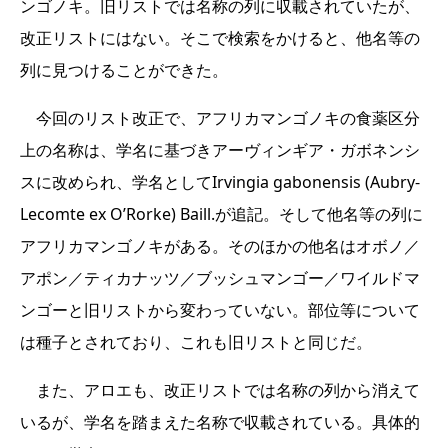
ンゴノキ。旧リストでは名称の列に収載されていたが、
改正リストにはない。そこで検索をかけると、他名等の
列に見つけることができた。
今回のリスト改正で、アフリカマンゴノキの食薬区分
上の名称は、学名に基づきアーヴィンギア・ガボネンシ
スに改められ、学名としてIrvingia gabonensis (Aubry-
Lecomte ex O’Rorke) Baill.が追記。そして他名等の列に
アフリカマンゴノキがある。そのほかの他名はオボノ／
アポン／ティカナッツ／ブッシュマンゴー／ワイルドマ
ンゴーと旧リストから変わっていない。部位等について
は種子とされており、これも旧リストと同じだ。
また、アロエも、改正リストでは名称の列から消えて
いるが、学名を踏まえた名称で収載されている。具体的