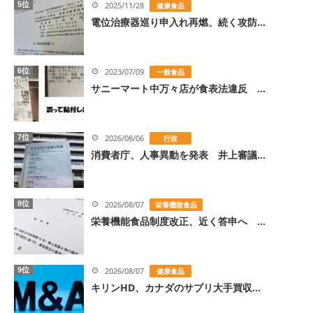
5位
2025/11/28
健康食品
電位治療器巡り申入れ再燃、続く攻防...
6位
2023/07/09
一般食品
サニーマート中万々店が食表法違反 ...
7位
2026/08/06
行政
消費者庁、人事異動を発表 井上審議...
8位
2026/08/07
栄養機能食品
栄養機能食品制度改正、近く答申へ ...
9位
2026/08/07
健康食品
キリンHD、カナダのサプリ大手買収...