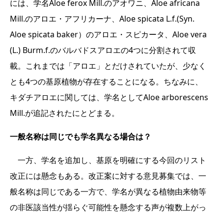
には、学名Aloe ferox Mill.のアオワニ、Aloe africana
Mill.のアロエ・アフリカーナ、Aloe spicata L.f.(Syn.
Aloe spicata baker）のアロエ・スピカータ、Aloe vera
(L.) Burm.f.のバルバドスアロエの4つに分割されて収
載。これまでは「アロエ」とだけされていたが、少なく
とも4つの基原植物が存在することになる。ちなみに、
キダチアロエに関しては、学名としてAloe arborescens
Mill.が追記されたにとどまる。
一般名称は同じでも学名異なる場合は？
一方、学名を追加し、基原を明確にする今回のリスト
改正には懸念もある。改正案に対する意見募集では、一
般名称は同じである一方で、学名が異なる植物由来物等
の非医該当性が揺らぐ可能性を懸念する声が複数上がっ