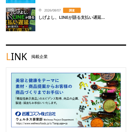
10位
2026/08/07
調査
しげよし、LINEが語る支払い遅延...
L
INK
掲載企業