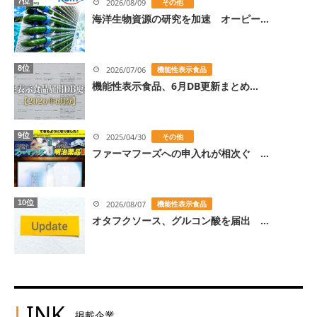
7位
2026/08/09
その他
海洋生物資源の研究を加速 オーピー...
8位
2026/07/06
機能性表示食品
機能性表示食品、6月DB更新まとめ...
9位
2025/04/30
その他
ファーマフーズへの申入れが相次ぐ ...
10位
2026/08/07
機能性表示食品
オタフクソース、グルコン酸を届出 ...
L
INK
掲載企業