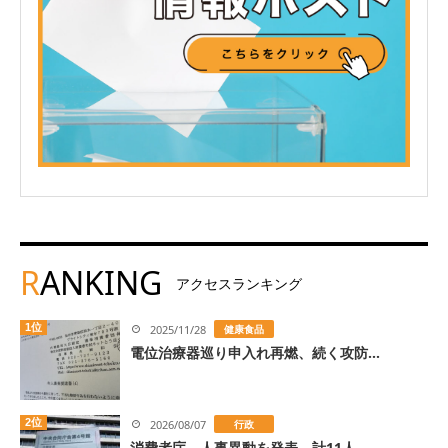
R
ANKING
アクセスランキング
1位
2025/11/28
健康食品
電位治療器巡り申入れ再燃、続く攻防...
2位
2026/08/07
行政
消費者庁、人事異動を発表 計11人...