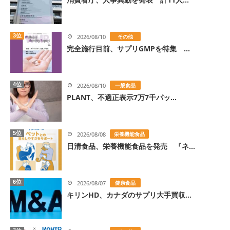
3位
2026/08/10
その他
完全施行目前、サプリGMPを特集 ...
4位
2026/08/10
一般食品
PLANT、不適正表示7万7千パッ...
5位
2026/08/08
栄養機能食品
日清食品、栄養機能食品を発売 『ネ...
6位
2026/08/07
健康食品
キリンHD、カナダのサプリ大手買収...