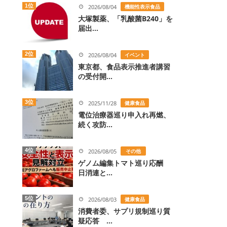
1位
2026/08/04
機能性表示食品
大塚製薬、「乳酸菌B240」を
届出...
2位
2026/08/04
イベント
東京都、食品表示推進者講習
の受付開...
3位
2025/11/28
健康食品
電位治療器巡り申入れ再燃、
続く攻防...
4位
2026/08/05
その他
ゲノム編集トマト巡り応酬
日消連と...
5位
2026/08/03
健康食品
消費者委、サプリ規制巡り質
疑応答 ...