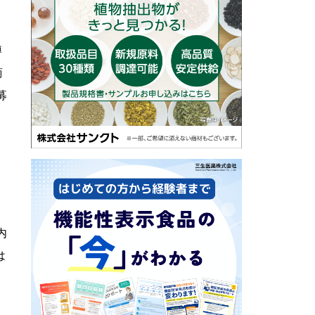
留
博
商
募
、
内
は