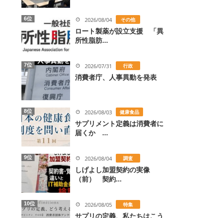
6位
2026/08/04
その他
ロート製薬が設立支援 「異
所性脂肪...
7位
2026/07/31
行政
消費者庁、人事異動を発表
8位
2026/08/03
健康食品
サプリメント定義は消費者に
届くか ...
9位
2026/08/04
調査
しげよし加盟契約の実像
（前） 契約...
10位
2026/08/05
特集
サプリの定義、私たちはこう