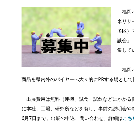
福岡バ
米リサ
多区）
談会」（
集して
福岡バ
商品を県内外のバイヤーへ大々的にPRする場として
出展費用は無料（運搬、試食・試飲などにかかる費
に本社、工場、研究所などを有し、事前の説明会や
6月7日まで。出展の申込、問い合わせ、詳細は
こち