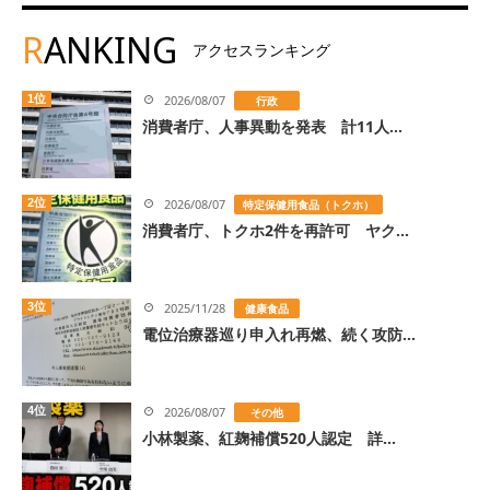
R
ANKING
アクセスランキング
1位
2026/08/07
行政
消費者庁、人事異動を発表 計11人...
2位
2026/08/07
特定保健用食品（トクホ）
消費者庁、トクホ2件を再許可 ヤク...
3位
2025/11/28
健康食品
電位治療器巡り申入れ再燃、続く攻防...
4位
2026/08/07
その他
小林製薬、紅麹補償520人認定 詳...