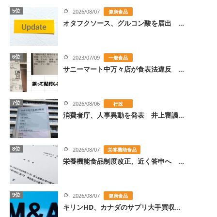
5位
2026/08/07
健康食品
オタフクソース、グルコン酸を届出 ...
6位
2023/07/09
一般食品
サニーマート中万々店が食表法違反 ...
7位
2026/08/06
行政
消費者庁、人事異動を発表 井上審議...
8位
2026/08/07
栄養機能食品
栄養機能食品制度改正、近く答申へ ...
9位
2026/08/07
健康食品
キリンHD、カナダのサプリ大手買収...