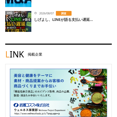
10位
2026/08/07
調査
しげよし、LINEが語る支払い遅延...
L
INK
掲載企業