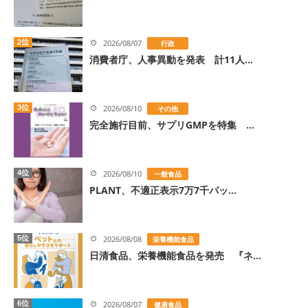
2位
2026/08/07
行政
消費者庁、人事異動を発表 計11人...
3位
2026/08/10
その他
完全施行目前、サプリGMPを特集 ...
4位
2026/08/10
一般食品
PLANT、不適正表示7万7千パッ...
5位
2026/08/08
栄養機能食品
日清食品、栄養機能食品を発売 『ネ...
6位
2026/08/07
健康食品