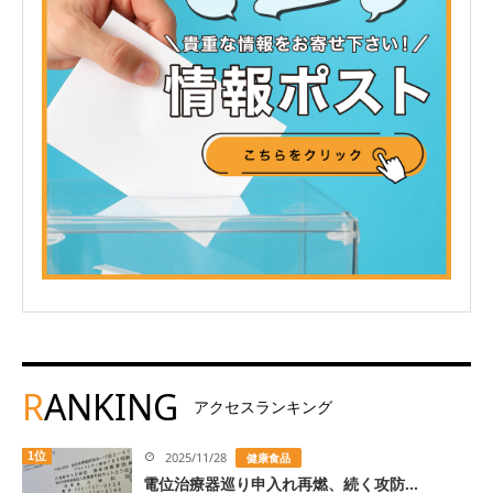
R
ANKING
アクセスランキング
1位
2025/11/28
健康食品
電位治療器巡り申入れ再燃、続く攻防...