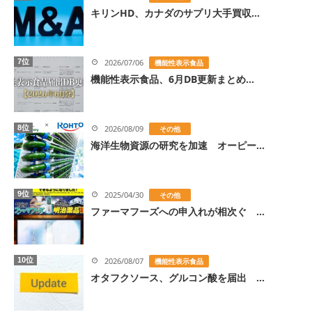
キリンHD、カナダのサプリ大手買収...
7位
2026/07/06
機能性表示食品
機能性表示食品、6月DB更新まとめ...
8位
2026/08/09
その他
海洋生物資源の研究を加速 オーピー...
9位
2025/04/30
その他
ファーマフーズへの申入れが相次ぐ ...
10位
2026/08/07
機能性表示食品
オタフクソース、グルコン酸を届出 ...