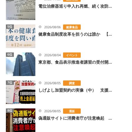
電位治療器巡り申入れ再燃、続く攻防...
5位
2026/08/06
健康食品
健康食品制度改革を担うのは誰か 【...
6位
2026/08/04
イベント
東京都、食品表示推進者講習の受付開...
7位
2026/08/05
調査
しげよし加盟契約の実像（中） 支援...
8位
2026/08/05
通販
偽通販サイトに消費者庁が注意喚起 ...