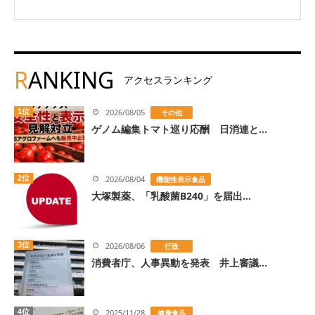
R
ANKING
アクセスランキング
1位
2026/08/05
その他
ゲノム編集トマト巡り応酬 日消連と...
2位
2026/08/04
機能性表示食品
大塚製薬、「乳酸菌B240」を届出...
3位
2026/08/06
行政
消費者庁、人事異動を発表 井上審議...
4位
2025/11/28
健康食品