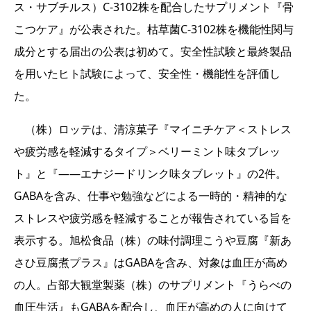
ス・サブチルス）C-3102株を配合したサプリメント『骨
こつケア』が公表された。枯草菌C-3102株を機能性関与
成分とする届出の公表は初めて。安全性試験と最終製品
を用いたヒト試験によって、安全性・機能性を評価し
た。
（株）ロッテは、清涼菓子『マイニチケア＜ストレス
や疲労感を軽減するタイプ＞ベリーミント味タブレッ
ト』と『――エナジードリンク味タブレット』の2件。
GABAを含み、仕事や勉強などによる一時的・精神的な
ストレスや疲労感を軽減することが報告されている旨を
表示する。旭松食品（株）の味付調理こうや豆腐『新あ
さひ豆腐煮プラス』はGABAを含み、対象は血圧が高め
の人。占部大観堂製薬（株）のサプリメント『うらべの
血圧生活』もGABAを配合し、血圧が高めの人に向けて