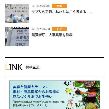
9位
2026/08/05
特集
サプリの定義、私たちはこう考える ...
10位
2026/07/31
行政
消費者庁、人事異動を発表
L
INK
掲載企業