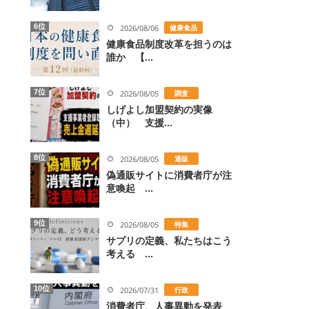
6位
2026/08/06
健康食品
健康食品制度改革を担うのは
誰か 【...
7位
2026/08/05
調査
しげよし加盟契約の実像
（中） 支援...
8位
2026/08/05
通販
偽通販サイトに消費者庁が注
意喚起 ...
9位
2026/08/05
特集
サプリの定義、私たちはこう
考える ...
10位
2026/07/31
行政
消費者庁、人事異動を発表