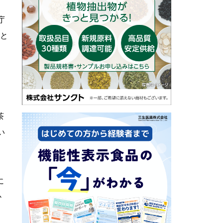
庁
たと
』
さ
茶
い
に
か