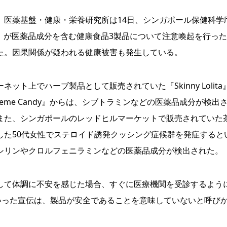
）医薬基盤・健康・栄養研究所は14日、シンガポール保健科学
A）が医薬品成分を含む健康食品3製品について注意喚起を行っ
た。因果関係が疑われる健康被害も発生している。
ネット上でハーブ製品として販売されていた『Skinny Lolita
reme Candy』からは、シブトラミンなどの医薬品成分が検出
また、シンガポールのレッドヒルマーケットで販売されていた
した50代女性でステロイド誘発クッシング症候群を発症すると
シリンやクロルフェニラミンなどの医薬品成分が検出された。
して体調に不安を感じた場合、すぐに医療機関を受診するよう
いった宣伝は、製品が安全であることを意味していないと呼び