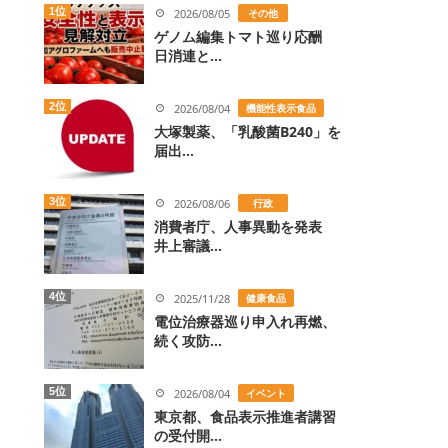
1位
2026/08/05
その他
ゲノム編集トマト巡り応酬
日消連と...
2位
2026/08/04
機能性表示食品
大塚製薬、「乳酸菌B240」を
届出...
3位
2026/08/06
行政
消費者庁、人事異動を発表
井上審議...
4位
2025/11/28
健康食品
電位治療器巡り申入れ再燃、
続く攻防...
5位
2026/08/04
イベント
東京都、食品表示推進者講習
の受付開...