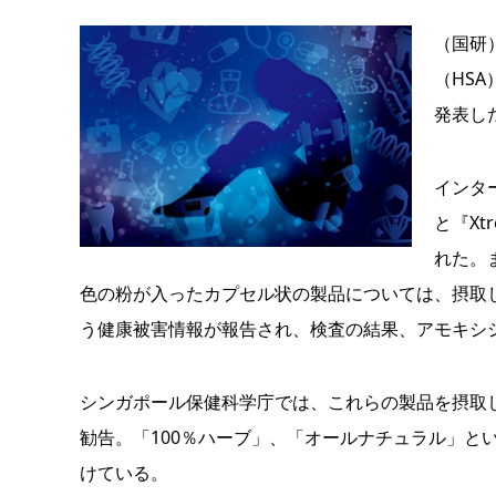
（国研
（HS
発表し
インター
と『Xt
れた。
色の粉が入ったカプセル状の製品については、摂取
う健康被害情報が報告され、検査の結果、アモキシ
シンガポール保健科学庁では、これらの製品を摂取
勧告。「100％ハーブ」、「オールナチュラル」と
けている。