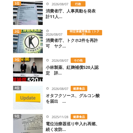
1位
2026/08/07
行政
消費者庁、人事異動を発表
計11人...
特定保健用食品（トク
2位
2026/08/07
ホ）
消費者庁、トクホ2件を再許
可 ヤク...
3位
2026/08/07
その他
小林製薬、紅麹補償520人認
定 詳...
4位
2026/08/07
健康食品
オタフクソース、グルコン酸
を届出 ...
5位
2025/11/28
健康食品
電位治療器巡り申入れ再燃、
続く攻防...