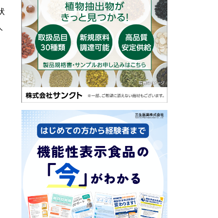
状
人
。