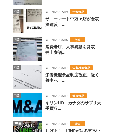
6位
2023/07/09
一般食品
サニーマート中万々店が食表
法違反 ...
7位
2026/08/06
行政
消費者庁、人事異動を発表
井上審議...
8位
2026/08/07
栄養機能食品
栄養機能食品制度改正、近く
答申へ ...
9位
2026/08/07
健康食品
キリンHD、カナダのサプリ大
手買収...
10位
2026/08/07
調査
しげよし、LINEが語る支払い