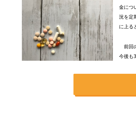
金につ
況を定期
に上る
前回の
今後も