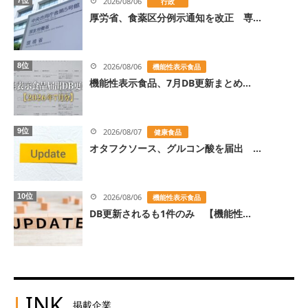
2026/08/06
行政
厚労省、食薬区分例示通知を改正 専...
8位
2026/08/06
機能性表示食品
機能性表示食品、7月DB更新まとめ...
9位
2026/08/07
健康食品
オタフクソース、グルコン酸を届出 ...
10位
2026/08/06
機能性表示食品
DB更新されるも1件のみ 【機能性...
L
INK
掲載企業