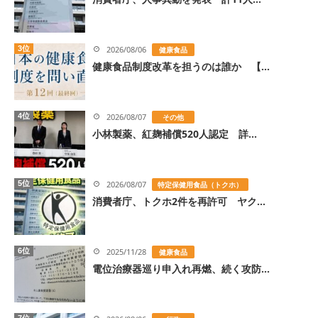
3位
2026/08/06
健康食品
健康食品制度改革を担うのは誰か 【...
4位
2026/08/07
その他
小林製薬、紅麹補償520人認定 詳...
5位
2026/08/07
特定保健用食品（トクホ）
消費者庁、トクホ2件を再許可 ヤク...
6位
2025/11/28
健康食品
電位治療器巡り申入れ再燃、続く攻防...
7位