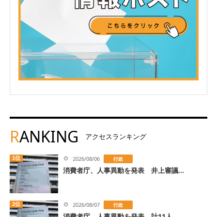
R
ANKING
アクセスランキング
1位
2026/08/06
行政
消費者庁、人事異動を発表 井上審議...
2位
2026/08/07
行政
消費者庁、人事異動を発表 計11人...