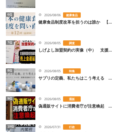
6位
2026/08/06
健康食品
健康食品制度改革を担うのは誰か 【...
7位
2026/08/05
調査
しげよし加盟契約の実像（中） 支援...
8位
2026/08/05
特集
サプリの定義、私たちはこう考える ...
9位
2026/08/05
通販
偽通販サイトに消費者庁が注意喚起 ...
10位
2026/07/31
行政