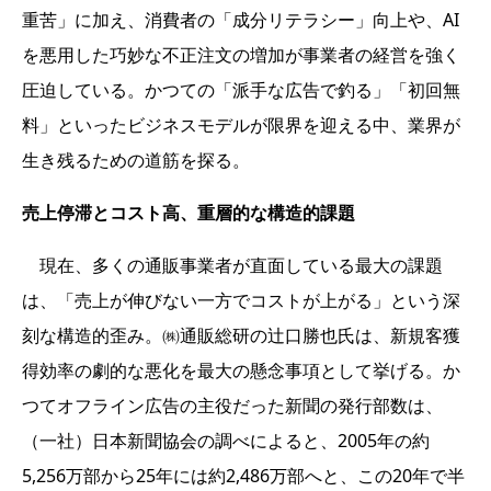
重苦」に加え、消費者の「成分リテラシー」向上や、AI
を悪用した巧妙な不正注文の増加が事業者の経営を強く
圧迫している。かつての「派手な広告で釣る」「初回無
料」といったビジネスモデルが限界を迎える中、業界が
生き残るための道筋を探る。
売上停滞とコスト高、重層的な構造的課題
現在、多くの通販事業者が直面している最大の課題
は、「売上が伸びない一方でコストが上がる」という深
刻な構造的歪み。㈱通販総研の辻口勝也氏は、新規客獲
得効率の劇的な悪化を最大の懸念事項として挙げる。か
つてオフライン広告の主役だった新聞の発行部数は、
（一社）日本新聞協会の調べによると、2005年の約
5,256万部から25年には約2,486万部へと、この20年で半