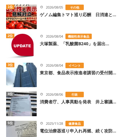
1位
2026/08/05
その他
ゲノム編集トマト巡り応酬 日消連と...
2位
2026/08/04
機能性表示食品
大塚製薬、「乳酸菌B240」を届出...
3位
2026/08/04
イベント
東京都、食品表示推進者講習の受付開...
4位
2026/08/06
行政
消費者庁、人事異動を発表 井上審議...
5位
2025/11/28
健康食品
電位治療器巡り申入れ再燃、続く攻防...