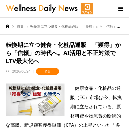
ログイン
特集
転換期に立つ健食・化粧品通販 「獲得」から「信頼」の時代へ。AI活用と不正対策でLTV最大化へ
転換期に立つ健食・化粧品通販 「獲得」か
ら「信頼」の時代へ。AI活用と不正対策で
LTV最大化へ
2026/06/24
特集
健康食品・化粧品の通
販（EC）市場は今、転換
期に立たされている。原
材料費や物流費の断続的
な高騰、新規顧客獲得単価（CPA）の上昇といった「多