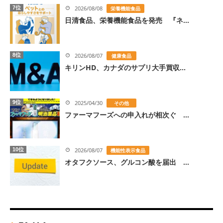
7位
2026/08/08
栄養機能食品
日清食品、栄養機能食品を発売 『ネ...
8位
2026/08/07
健康食品
キリンHD、カナダのサプリ大手買収...
9位
2025/04/30
その他
ファーマフーズへの申入れが相次ぐ ...
10位
2026/08/07
機能性表示食品
オタフクソース、グルコン酸を届出 ...