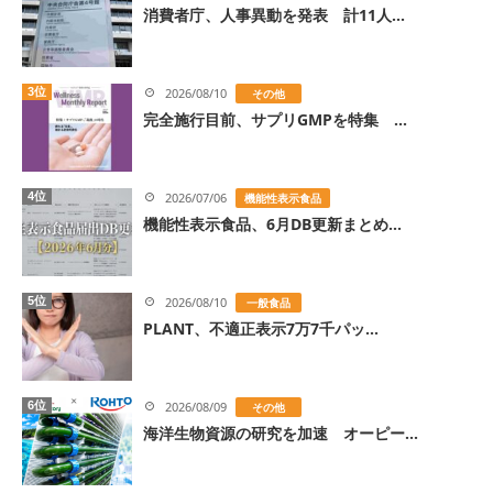
消費者庁、人事異動を発表 計11人...
3位
2026/08/10
その他
完全施行目前、サプリGMPを特集 ...
4位
2026/07/06
機能性表示食品
機能性表示食品、6月DB更新まとめ...
5位
2026/08/10
一般食品
PLANT、不適正表示7万7千パッ...
6位
2026/08/09
その他
海洋生物資源の研究を加速 オーピー...