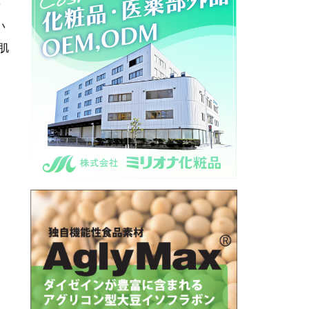
を
い
肌
、
、