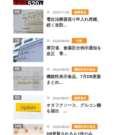
6位
2025/11/28
健康食品
電位治療器巡り申入れ再燃、
続く攻防...
7位
2026/08/06
行政
厚労省、食薬区分例示通知を
改正 専...
8位
2026/08/06
機能性表示食品
機能性表示食品、7月DB更新
まとめ...
9位
2026/08/07
健康食品
オタフクソース、グルコン酸
を届出 ...
10位
2026/08/06
機能性表示食品
DB更新されるも1件のみ