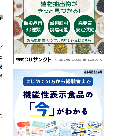
届
プ
ェ
役
最
ト
の