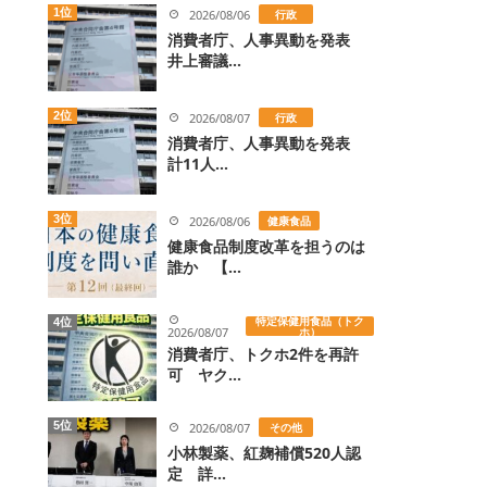
1位
2026/08/06
行政
消費者庁、人事異動を発表
井上審議...
2位
2026/08/07
行政
消費者庁、人事異動を発表
計11人...
3位
2026/08/06
健康食品
健康食品制度改革を担うのは
誰か 【...
特定保健用食品（トク
4位
2026/08/07
ホ）
消費者庁、トクホ2件を再許
可 ヤク...
5位
2026/08/07
その他
小林製薬、紅麹補償520人認
定 詳...