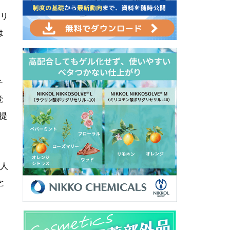
ベリ
は
チ
覚
提
る人
と