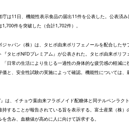
庁は11日、機能性表示食品の届出11件を公表した。公表済み
1,700件を突破した（合計1,702件）。
ジャパン（株）は、タヒボ由来ポリフェノールを配合したサ
ト『タヒボNFDプレミアム』が公表された。タヒボ由来ポリフ
。「日常の生活により生じる一過性の身体的な疲労感の軽減に
評価と、安全性試験の実施によって確認。機能性については、
RY』は、イチョウ葉由来フラボノイド配糖体と同テルペンラク
維持することが報告されている旨を表示する。富士産業（株）
ルを含み、血糖値が高めに人に向けて訴求する。