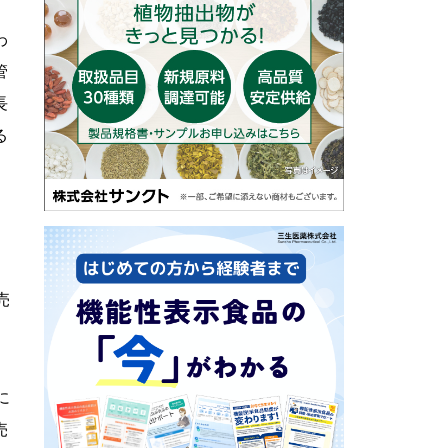
わ
管
長
る
。
売
に
売