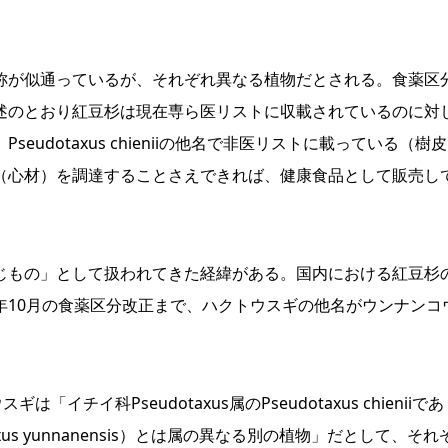
が似通っているが、それぞれ異なる植物だとされる。食薬区
述のとおり紅豆杉は現在専ら医リストに収載されているのに対
udotaxus chieniiの他名で非医リストに載っている（樹
（心材）を調達することさえできれば、健康食品として販売し
もの」として扱われてきた経緯がある。国内における紅豆杉
年10月の食薬区分改正まで、ハクトウスギの他名がウンナンコ
イ科Pseudotaxus属のPseudotaxus chieniiであ
 yunnanensis）とは属の異なる別の植物」だとして、それ