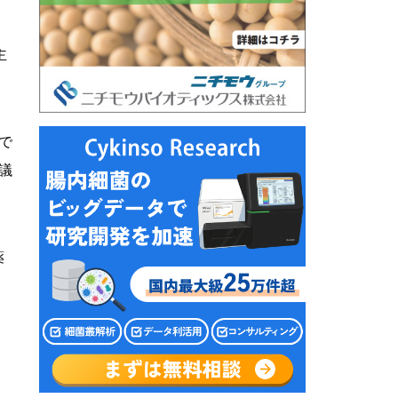
主
で
議
薬