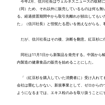
今年2月、信川社長はウェルネスニュースの取材に
（同）ため、それ以外に販売しているものは何も無
る。経過措置期間中から取引先離れが頻出してもい
た」（信川社長）と忸怩たる思いを抱えながらも、
だが、信川社長はその後、決断を翻意。紅豆杉に
同社は11月1日から新製品を発売する。中国から
内製造の健康食品の販売を始めることにした。
「（紅豆杉を購入していた消費者に）受け入れても
会社は畳むしかない。新規事業として、ゼロからの
ようになるまでは、エキス粒のみを取り扱うことに