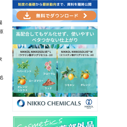
場
原
求
処