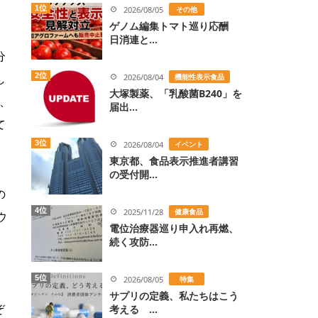
1位
2026/08/05
その他
ゲノム編集トマト巡り応酬
日消連と...
分
し
2位
2026/08/04
機能性表示食品
大塚製薬、「乳酸菌B240」を
皮、
届出...
て
3位
2026/08/04
イベント
東京都、食品表示推進者講習
の受付開...
の
4位
2025/11/28
健康食品
ウ
電位治療器巡り申入れ再燃、
続く攻防...
5位
2026/08/05
特集
サプリの定義、私たちはこう
ぞ
考える ...