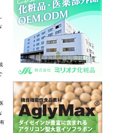
し
な
無
載
で
医
な
を有