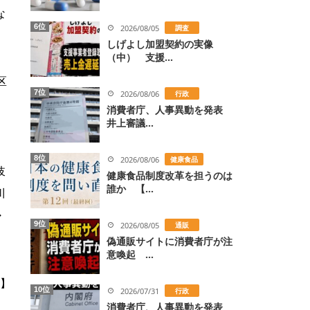
な
6位
2026/08/05
調査
しげよし加盟契約の実像
（中） 支援...
区
7位
2026/08/06
行政
、
消費者庁、人事異動を発表
井上審議...
8位
2026/08/06
健康食品
岐
健康食品制度改革を担うのは
誰か 【...
川
・
9位
2026/08/05
通販
偽通販サイトに消費者庁が注
意喚起 ...
】
10位
2026/07/31
行政
消費者庁、人事異動を発表