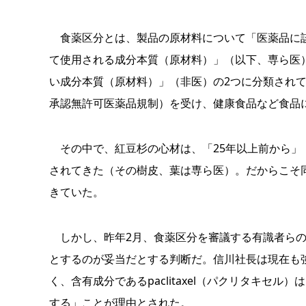
食薬区分とは、製品の原材料について「医薬品に該
て使用される成分本質（原材料）」（以下、専ら医
い成分本質（原材料）」（非医）の2つに分類され
承認無許可医薬品規制）を受け、健康食品など食品
その中で、紅豆杉の心材は、「25年以上前から」
されてきた（その樹皮、葉は専ら医）。だからこそ
きていた。
しかし、昨年2月、食薬区分を審議する有識者らの
とするのが妥当だとする判断だ。信川社長は現在も
く、含有成分であるpaclitaxel（パクリタキ
する」ことが理由とされた。