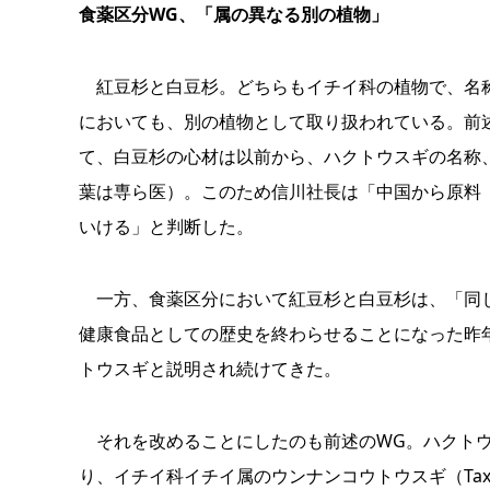
食薬区分WG、「属の異なる別の植物」
紅豆杉と白豆杉。どちらもイチイ科の植物で、名称
においても、別の植物として取り扱われている。前
て、白豆杉の心材は以前から、ハクトウスギの名称、Pse
葉は専ら医）。このため信川社長は「中国から原料
いける」と判断した。
一方、食薬区分において紅豆杉と白豆杉は、「同じ
健康食品としての歴史を終わらせることになった昨
トウスギと説明され続けてきた。
それを改めることにしたのも前述のWG。ハクトウスギは「イチ
り、イチイ科イチイ属のウンナンコウトウスギ（Taxus