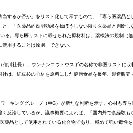
当するか否か」をリスト化して示すもので、「専ら医薬品と
）と、「医薬品的効能効果を標ぼうしない限り医薬品と判断し
ている。専ら医リストに載せられた原材料は、薬機法の規制（
に使用することは原則、できない。
（信川社長）、ウンナンコウトウスギの名称で非医リストに収
同社は、紅豆杉の心材を原料にした健康食品を長年、製造販売
ワーキンググループ（WG）が新たな判断を示す。心材も専ら
強く反論しているが、議事概要によれば、「国内外で食経験も
セル）は医薬品として使用されている化合物であり、極めて強い毒性