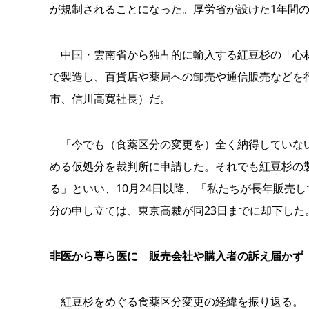
が規制されることになった。厚労省が設けた1年間
中国・雲南省から独占的に輸入する紅豆杉の「心材
で製造し、百貨店や薬局への卸売や通信販売などを行
市、信川高寛社長）だ。
「今でも（食薬区分の変更を）全く納得していない
める仮処分を裁判所に申請した。それでも紅豆杉の
る」といい、10月24日以降、「私たちが長年販売
分の申し立ては、東京高裁が同23日までに却下した
非医から専ら医に 販売会社や購入者の訴え届かず
紅豆杉をめぐる食薬区分変更の経緯を振り返る。