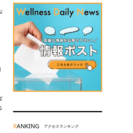
な
国
ば
る
R
ANKING
アクセスランキング