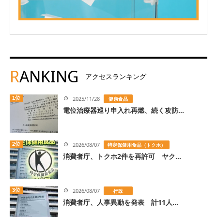
R
ANKING
アクセスランキング
1位
2025/11/28
健康食品
電位治療器巡り申入れ再燃、続く攻防...
2位
2026/08/07
特定保健用食品（トクホ）
消費者庁、トクホ2件を再許可 ヤク...
3位
2026/08/07
行政
消費者庁、人事異動を発表 計11人...