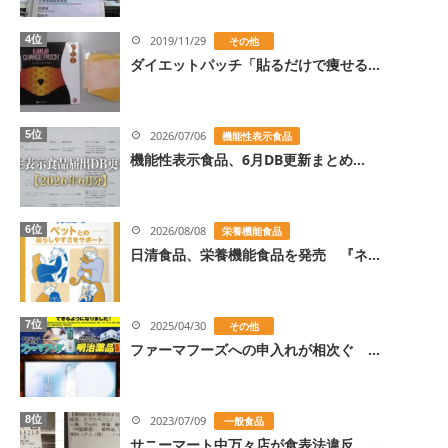
4位
2019/11/29
その他
ダイエットパッチ「貼るだけで痩せる...
5位
2026/07/06
機能性表示食品
機能性表示食品、6月DB更新まとめ...
6位
2026/08/08
栄養機能食品
日清食品、栄養機能食品を発売 『ネ...
7位
2025/04/30
その他
ファーマフーズへの申入れが相次ぐ ...
8位
2023/07/09
一般食品
サニーマート中万々店が食表法違反 ...