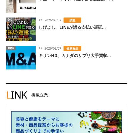
9位
2026/08/07
調査
しげよし、LINEが語る支払い遅延...
10位
2026/08/07
健康食品
キリンHD、カナダのサプリ大手買収...
L
INK
掲載企業