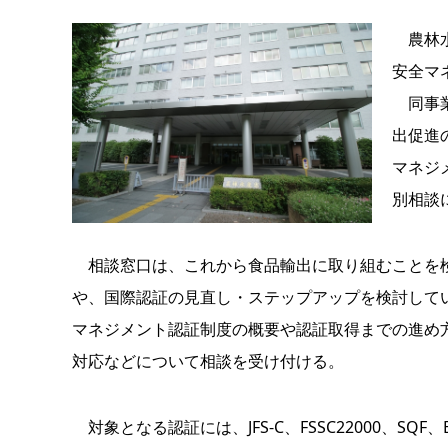
農林水
安全マ
同事業
出促進
マネジ
別相談
相談窓口は、これから食品輸出に取り組むことを検
や、国際認証の見直し・ステップアップを検討して
マネジメント認証制度の概要や認証取得までの進め
対応などについて相談を受け付ける。
対象となる認証には、JFS-C、FSSC22000、S