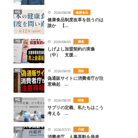
6位
2026/08/06
健康食品
健康食品制度改革を担うのは
誰か 【...
7位
2026/08/05
調査
しげよし加盟契約の実像
（中） 支援...
8位
2026/08/05
通販
偽通販サイトに消費者庁が注
意喚起 ...
9位
2026/08/05
特集
サプリの定義、私たちはこう
考える ...
10位
2026/07/31
行政
消費者庁、人事異動を発表