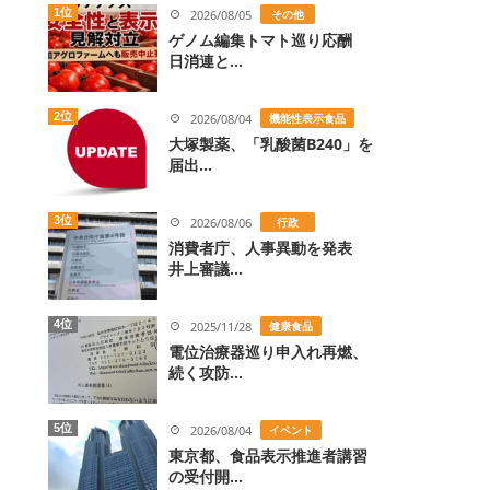
1位
2026/08/05
その他
ゲノム編集トマト巡り応酬
日消連と...
2位
2026/08/04
機能性表示食品
大塚製薬、「乳酸菌B240」を
届出...
3位
2026/08/06
行政
消費者庁、人事異動を発表
井上審議...
4位
2025/11/28
健康食品
電位治療器巡り申入れ再燃、
続く攻防...
5位
2026/08/04
イベント
東京都、食品表示推進者講習
の受付開...