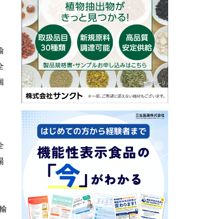
品
輸
全
個
全
場
。輸