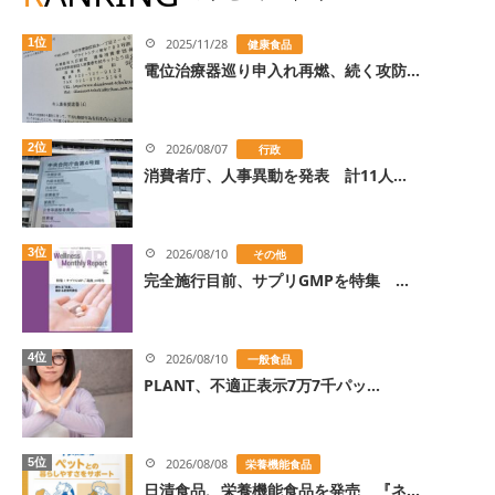
1位
2025/11/28
健康食品
電位治療器巡り申入れ再燃、続く攻防...
2位
2026/08/07
行政
消費者庁、人事異動を発表 計11人...
3位
2026/08/10
その他
完全施行目前、サプリGMPを特集 ...
4位
2026/08/10
一般食品
PLANT、不適正表示7万7千パッ...
5位
2026/08/08
栄養機能食品
日清食品、栄養機能食品を発売 『ネ...