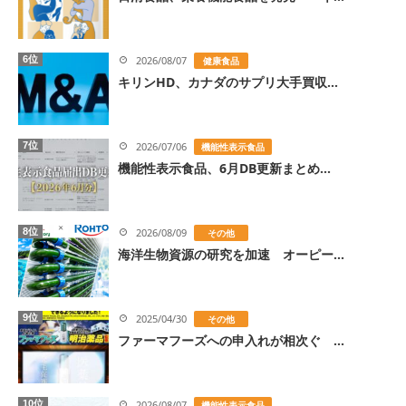
6位
2026/08/07
健康食品
キリンHD、カナダのサプリ大手買収...
7位
2026/07/06
機能性表示食品
機能性表示食品、6月DB更新まとめ...
8位
2026/08/09
その他
海洋生物資源の研究を加速 オーピー...
9位
2025/04/30
その他
ファーマフーズへの申入れが相次ぐ ...
10位
2026/08/07
機能性表示食品