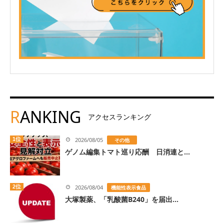
R
ANKING
アクセスランキング
1位
2026/08/05
その他
ゲノム編集トマト巡り応酬 日消連と...
2位
2026/08/04
機能性表示食品
大塚製薬、「乳酸菌B240」を届出...