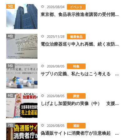
3位
2026/08/04
イベント
東京都、食品表示推進者講習の受付開...
4位
2025/11/28
健康食品
電位治療器巡り申入れ再燃、続く攻防...
5位
2026/08/05
特集
サプリの定義、私たちはこう考える ...
6位
2026/08/05
調査
しげよし加盟契約の実像（中） 支援...
7位
2026/08/05
通販
偽通販サイトに消費者庁が注意喚起 ...