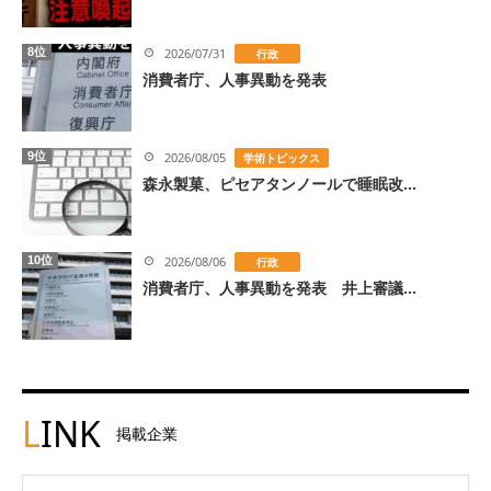
8位
2026/07/31
行政
消費者庁、人事異動を発表
9位
2026/08/05
学術トピックス
森永製菓、ピセアタンノールで睡眠改...
10位
2026/08/06
行政
消費者庁、人事異動を発表 井上審議...
L
INK
掲載企業