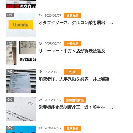
5位
2026/08/07
健康食品
オタフクソース、グルコン酸を届出 ...
6位
2023/07/09
一般食品
サニーマート中万々店が食表法違反 ...
7位
2026/08/06
行政
消費者庁、人事異動を発表 井上審議...
8位
2026/08/07
栄養機能食品
栄養機能食品制度改正、近く答申へ ...
9位
2026/08/07
健康食品