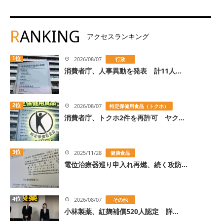
R
ANKING
アクセスランキング
1位
2026/08/07
行政
消費者庁、人事異動を発表 計11人...
2位
2026/08/07
特定保健用食品（トクホ）
消費者庁、トクホ2件を再許可 ヤク...
3位
2025/11/28
健康食品
電位治療器巡り申入れ再燃、続く攻防...
4位
2026/08/07
その他
小林製薬、紅麹補償520人認定 詳...