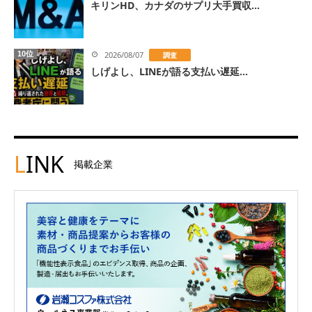
キリンHD、カナダのサプリ大手買収...
10位
2026/08/07
調査
しげよし、LINEが語る支払い遅延...
L
INK
掲載企業