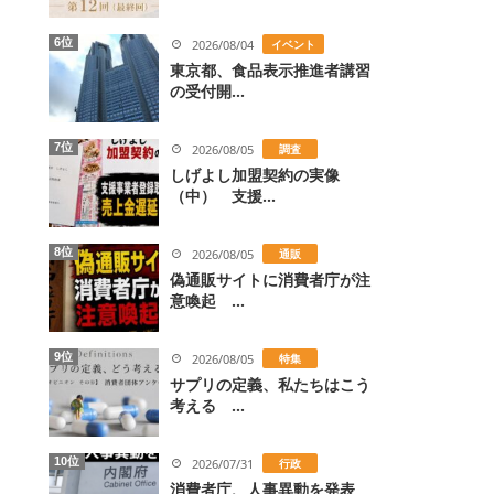
6位
2026/08/04
イベント
東京都、食品表示推進者講習
の受付開...
7位
2026/08/05
調査
しげよし加盟契約の実像
（中） 支援...
8位
2026/08/05
通販
偽通販サイトに消費者庁が注
意喚起 ...
9位
2026/08/05
特集
サプリの定義、私たちはこう
考える ...
10位
2026/07/31
行政
消費者庁、人事異動を発表