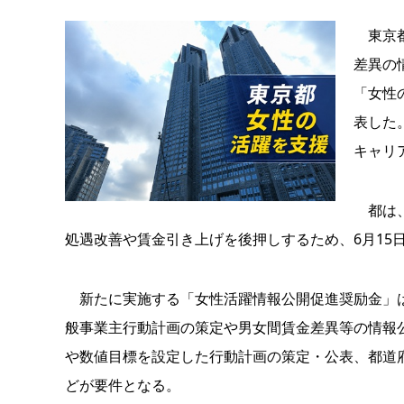
東京都
差異の
「女性
表した
キャリ
都は、
処遇改善や賃金引き上げを後押しするため、6月15
新たに実施する「女性活躍情報公開促進奨励金」は
般事業主行動計画の策定や男女間賃金差異等の情報
や数値目標を設定した行動計画の策定・公表、都道
どが要件となる。