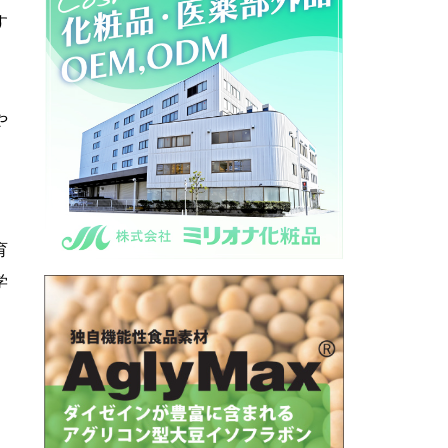
す
や
る
育
学
」