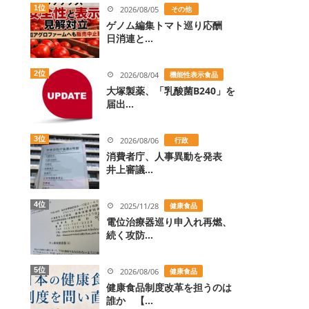
1位
2026/08/05
その他
ゲノム編集トマト巡り応酬
日消連と...
2位
2026/08/04
機能性表示食品
大塚製薬、「乳酸菌B240」を
届出...
3位
2026/08/06
行政
消費者庁、人事異動を発表
井上審議...
4位
2025/11/28
健康食品
電位治療器巡り申入れ再燃、
続く攻防...
5位
2026/08/06
健康食品
健康食品制度改革を担うのは
誰か 【...