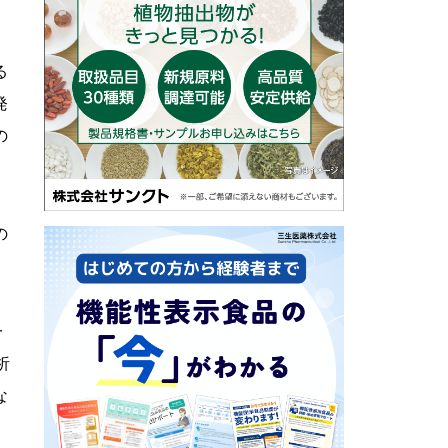
金
る
発
の
の
一
析
な