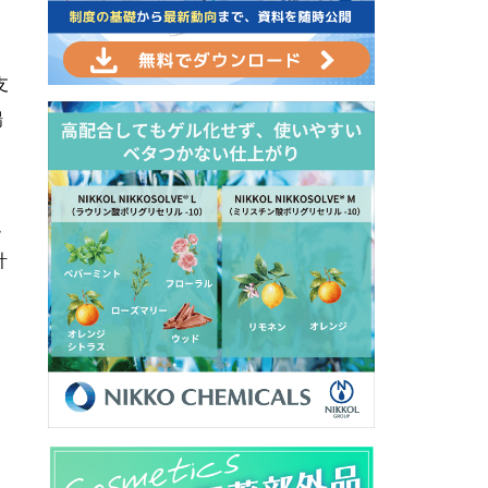
と
支
場
境
計