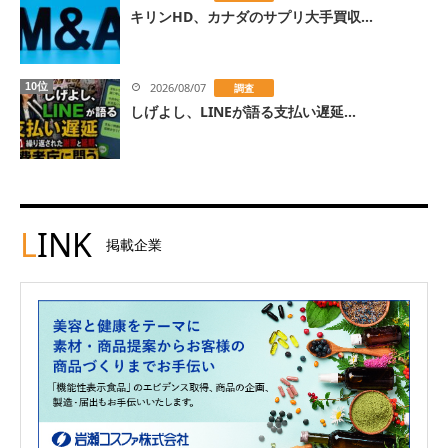
キリンHD、カナダのサプリ大手買収...
10位
2026/08/07
調査
しげよし、LINEが語る支払い遅延...
L
INK
掲載企業