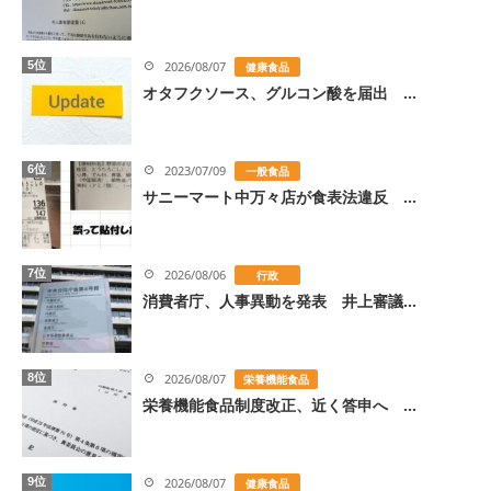
5位
2026/08/07
健康食品
オタフクソース、グルコン酸を届出 ...
6位
2023/07/09
一般食品
サニーマート中万々店が食表法違反 ...
7位
2026/08/06
行政
消費者庁、人事異動を発表 井上審議...
8位
2026/08/07
栄養機能食品
栄養機能食品制度改正、近く答申へ ...
9位
2026/08/07
健康食品