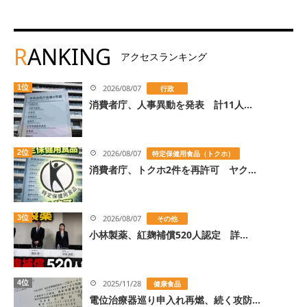
R
ANKING
アクセスランキング
1位
2026/08/07
行政
消費者庁、人事異動を発表 計11人...
2位
2026/08/07
特定保健用食品（トクホ）
消費者庁、トクホ2件を再許可 ヤク...
3位
2026/08/07
その他
小林製薬、紅麹補償520人認定 詳...
4位
2025/11/28
健康食品
電位治療器巡り申入れ再燃、続く攻防...