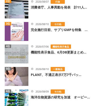
2位
2026/08/07
行政
消費者庁、人事異動を発表 計11人...
3位
2026/08/10
その他
完全施行目前、サプリGMPを特集 ...
4位
2026/07/06
機能性表示食品
機能性表示食品、6月DB更新まとめ...
5位
2026/08/10
一般食品
PLANT、不適正表示7万7千パッ...
6位
2026/08/09
その他
海洋生物資源の研究を加速 オーピー...