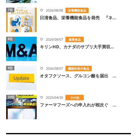
7位
2026/08/08
栄養機能食品
日清食品、栄養機能食品を発売 『ネ...
8位
2026/08/07
健康食品
キリンHD、カナダのサプリ大手買収...
9位
2026/08/07
機能性表示食品
オタフクソース、グルコン酸を届出 ...
10位
2025/04/30
その他
ファーマフーズへの申入れが相次ぐ ...