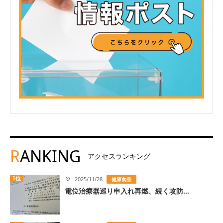
R
ANKING
アクセスランキング
1位
2025/11/28
健康食品
電位治療器巡り申入れ再燃、続く攻防...