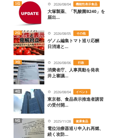
1位
2026/08/04
機能性表示食品
大塚製薬、「乳酸菌B240」を
届出...
2位
2026/08/05
その他
ゲノム編集トマト巡り応酬
日消連と...
3位
2026/08/06
行政
消費者庁、人事異動を発表
井上審議...
4位
2026/08/04
イベント
東京都、食品表示推進者講習
の受付開...
5位
2025/11/28
健康食品
電位治療器巡り申入れ再燃、
続く攻防...