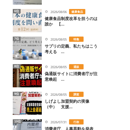
6位
2026/08/06
健康食品
健康食品制度改革を担うのは
誰か 【...
7位
2026/08/05
特集
サプリの定義、私たちはこう
考える ...
8位
2026/08/05
通販
偽通販サイトに消費者庁が注
意喚起 ...
9位
2026/08/05
調査
しげよし加盟契約の実像
（中） 支援...
10位
2026/07/31
行政
消費者庁、人事異動を発表