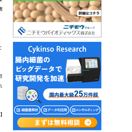
者
と
部
れ
】