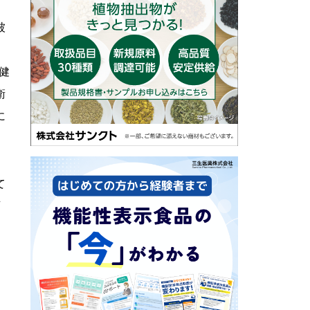
被
。
健
衛
に
て
庁