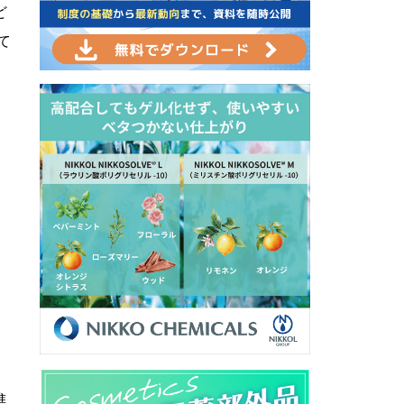
ど
て
進