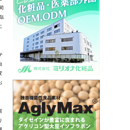
関
似
に
テ
自
変
お
害
り
課