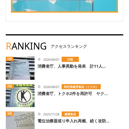
R
ANKING
アクセスランキング
1位
2026/08/07
行政
消費者庁、人事異動を発表 計11人...
2位
2026/08/07
特定保健用食品（トクホ）
消費者庁、トクホ2件を再許可 ヤク...
3位
2025/11/28
健康食品
電位治療器巡り申入れ再燃、続く攻防...