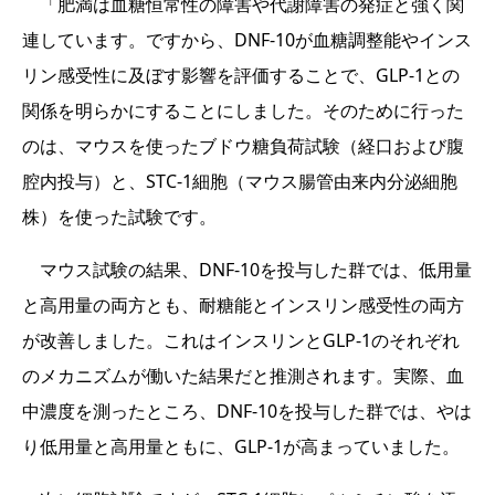
「肥満は血糖恒常性の障害や代謝障害の発症と強く関
連しています。ですから、DNF-10が血糖調整能やインス
リン感受性に及ぼす影響を評価することで、GLP-1との
関係を明らかにすることにしました。そのために行った
のは、マウスを使ったブドウ糖負荷試験（経口および腹
腔内投与）と、STC-1細胞（マウス腸管由来内分泌細胞
株）を使った試験です。
マウス試験の結果、DNF-10を投与した群では、低用量
と高用量の両方とも、耐糖能とインスリン感受性の両方
が改善しました。これはインスリンとGLP-1のそれぞれ
のメカニズムが働いた結果だと推測されます。実際、血
中濃度を測ったところ、DNF-10を投与した群では、やは
り低用量と高用量ともに、GLP-1が高まっていました。