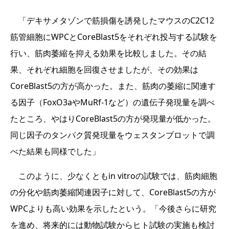
「デキサメタゾンで筋損傷を誘発したマウスのC2C12
筋管細胞にWPCとCoreBlast5をそれぞれ投与する試験を
行い、筋肉萎縮を抑える効果を比較しました。その結
果、それぞれ細胞を回復させましたが、その効果は
CoreBlast5の方が高かった。また、筋肉の萎縮に関連す
る因子（FoxO3aやMuRf-1など）の遺伝子発現量を調べ
たところ、やはりCoreBlast5の方が発現量が低かった。
同じ因子のタンパク質発現量をウェスタンブロットで調
べた結果も同様でした」
このように、少なくともin vitroの試験では、筋肉細胞
の分化や筋肉萎縮関連因子に対して、CoreBlast5の方が
WPCよりも高い効果を示したという。「今後さらに研究
を進め、将来的には動物試験からヒト試験の実施も検討