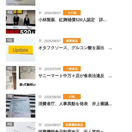
4位
2026/08/07
その他
小林製薬、紅麹補償520人認定 詳...
5位
2026/08/07
健康食品
オタフクソース、グルコン酸を届出 ...
6位
2023/07/09
一般食品
サニーマート中万々店が食表法違反 ...
7位
2026/08/06
行政
消費者庁、人事異動を発表 井上審議...
8位
2026/08/07
栄養機能食品
栄養機能食品制度改正、近く答申へ ...