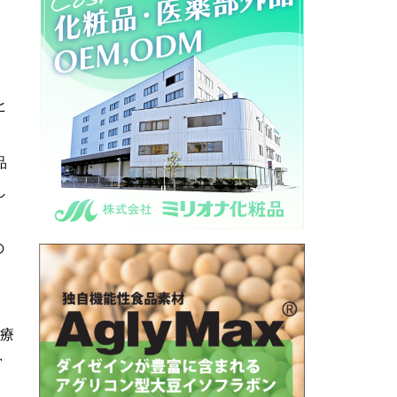
ヒ
品
し
の
医療
営