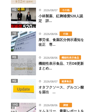
6位
2026/08/07
その他
小林製薬、紅麹補償520人認
定 詳...
7位
2026/08/06
行政
厚労省、食薬区分例示通知を
改正 専...
8位
2026/08/06
機能性表示食品
機能性表示食品、7月DB更新
まとめ...
9位
2026/08/07
健康食品
オタフクソース、グルコン酸
を届出 ...
10位
2026/08/06
調査
エムスリー、最新レポートを