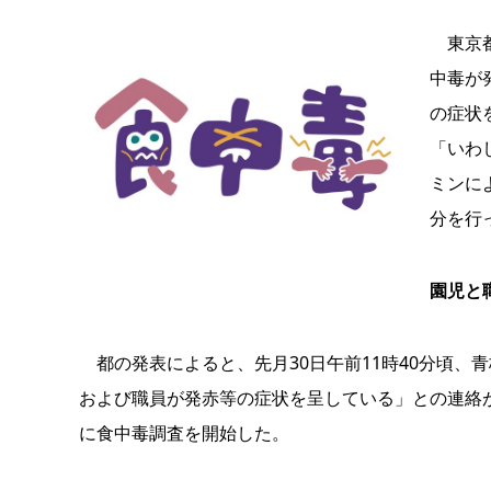
東京都
中毒が
の症状
「いわ
ミンに
分を行
園児と
都の発表によると、先月30日午前11時40分頃、
および職員が発赤等の症状を呈している」との連絡
に食中毒調査を開始した。