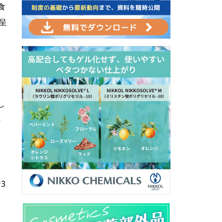
食
呈
し
か
つ
3