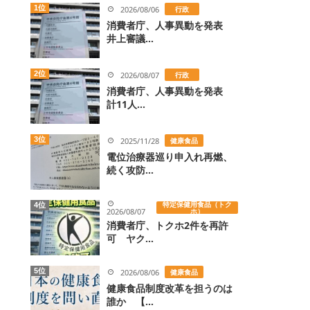
1位
2026/08/06
行政
消費者庁、人事異動を発表
井上審議...
2位
2026/08/07
行政
消費者庁、人事異動を発表
計11人...
3位
2025/11/28
健康食品
電位治療器巡り申入れ再燃、
続く攻防...
特定保健用食品（トク
4位
2026/08/07
ホ）
消費者庁、トクホ2件を再許
可 ヤク...
5位
2026/08/06
健康食品
健康食品制度改革を担うのは
誰か 【...