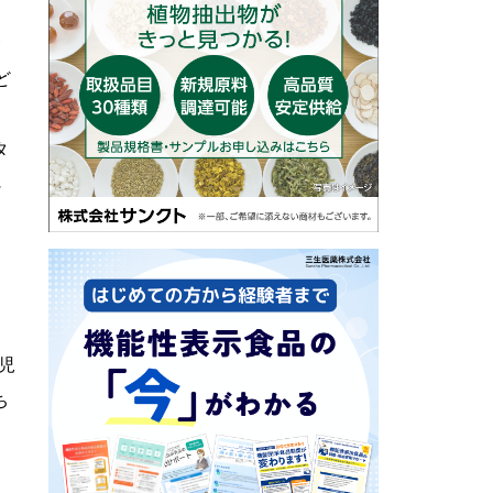
食
ど
タ
処
児
ち