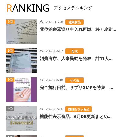
R
ANKING
アクセスランキング
1位
2025/11/28
健康食品
電位治療器巡り申入れ再燃、続く攻防...
2位
2026/08/07
行政
消費者庁、人事異動を発表 計11人...
3位
2026/08/10
その他
完全施行目前、サプリGMPを特集 ...
4位
2026/07/06
機能性表示食品
機能性表示食品、6月DB更新まとめ...