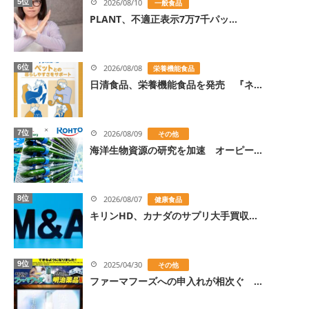
5位
2026/08/10
一般食品
PLANT、不適正表示7万7千パッ...
6位
2026/08/08
栄養機能食品
日清食品、栄養機能食品を発売 『ネ...
7位
2026/08/09
その他
海洋生物資源の研究を加速 オーピー...
8位
2026/08/07
健康食品
キリンHD、カナダのサプリ大手買収...
9位
2025/04/30
その他
ファーマフーズへの申入れが相次ぐ ...