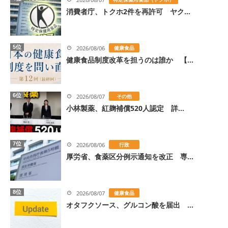
消費者庁、トクホ2件を再許可 ヤク...
5位
2026/08/06
健康食品
健康食品制度改革を担うのは誰か 【...
6位
2026/08/07
その他
小林製薬、紅麹補償520人認定 詳...
7位
2026/08/06
行政
厚労省、食薬区分例示通知を改正 専...
8位
2026/08/07
健康食品
オタフクソース、グルコン酸を届出 ...