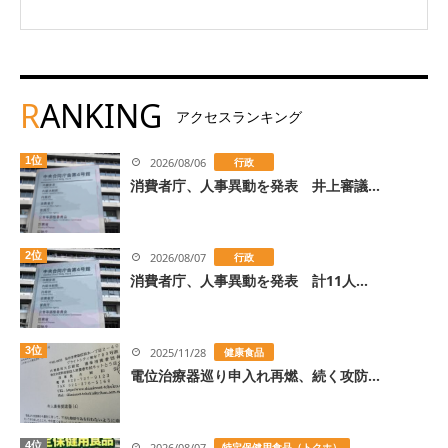
R
ANKING
アクセスランキング
1位
2026/08/06
行政
消費者庁、人事異動を発表 井上審議...
2位
2026/08/07
行政
消費者庁、人事異動を発表 計11人...
3位
2025/11/28
健康食品
電位治療器巡り申入れ再燃、続く攻防...
4位
2026/08/07
特定保健用食品（トクホ）