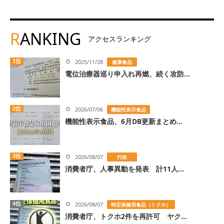
R
ANKING
アクセスランキング
1位
2025/11/28
健康食品
電位治療器巡り申入れ再燃、続く攻防...
2位
2026/07/06
機能性表示食品
機能性表示食品、6月DB更新まとめ...
3位
2026/08/07
行政
消費者庁、人事異動を発表 計11人...
4位
2026/08/07
特定保健用食品（トクホ）
消費者庁、トクホ2件を再許可 ヤク...