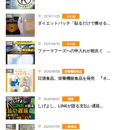
5位
2019/11/29
その他
ダイエットパッチ「貼るだけで痩せる...
6位
2025/04/30
その他
ファーマフーズへの申入れが相次ぐ ...
7位
2026/08/08
栄養機能食品
日清食品、栄養機能食品を発売 『ネ...
8位
2026/08/07
調査
しげよし、LINEが語る支払い遅延...
9位
2023/07/09
一般食品