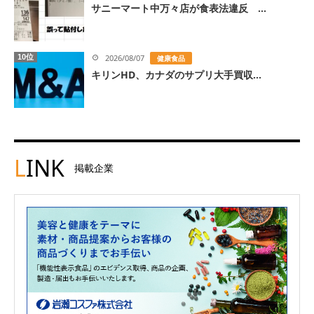
サニーマート中万々店が食表法違反 ...
10位
2026/08/07
健康食品
キリンHD、カナダのサプリ大手買収...
L
INK
掲載企業