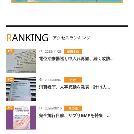
R
ANKING
アクセスランキング
1位
2025/11/28
健康食品
電位治療器巡り申入れ再燃、続く攻防...
2位
2026/08/07
行政
消費者庁、人事異動を発表 計11人...
3位
2026/08/10
その他
完全施行目前、サプリGMPを特集 ...