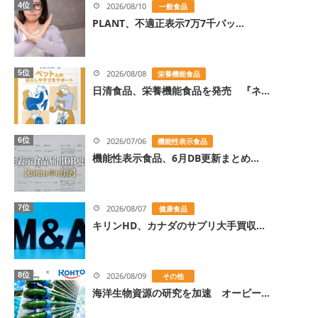
4位
2026/08/10
一般食品
PLANT、不適正表示7万7千パッ...
5位
2026/08/08
栄養機能食品
日清食品、栄養機能食品を発売 『ネ...
6位
2026/07/06
機能性表示食品
機能性表示食品、6月DB更新まとめ...
7位
2026/08/07
健康食品
キリンHD、カナダのサプリ大手買収...
8位
2026/08/09
その他
海洋生物資源の研究を加速 オーピー...