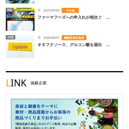
9位
2025/04/30
その他
ファーマフーズへの申入れが相次ぐ ...
10位
2026/08/07
機能性表示食品
オタフクソース、グルコン酸を届出 ...
L
INK
掲載企業