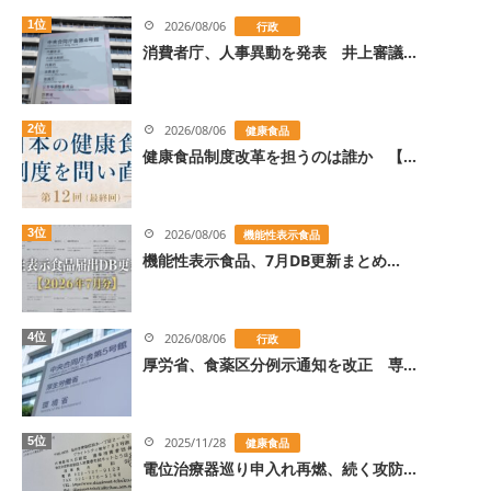
1位
2026/08/06
行政
消費者庁、人事異動を発表 井上審議...
2位
2026/08/06
健康食品
健康食品制度改革を担うのは誰か 【...
3位
2026/08/06
機能性表示食品
機能性表示食品、7月DB更新まとめ...
4位
2026/08/06
行政
厚労省、食薬区分例示通知を改正 専...
5位
2025/11/28
健康食品
電位治療器巡り申入れ再燃、続く攻防...