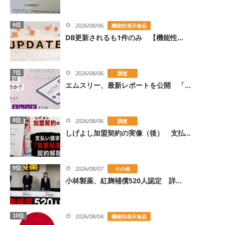
6位
2026/08/06
機能性表示食品
DB更新されるも1件のみ 【機能性...
7位
2026/08/06
調査
エムスリー、最新レポートを公開 「...
8位
2026/08/06
調査
しげよし加盟契約の実像（後） 支払...
9位
2026/08/07
その他
小林製薬、紅麹補償520人認定 詳...
10位
2026/08/04
機能性表示食品