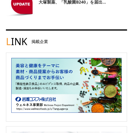
大塚製薬、「乳酸菌B240」を届出...
L
INK
掲載企業