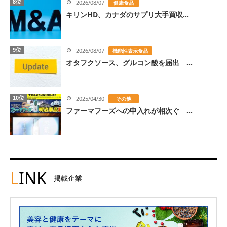
8位
2026/08/07
健康食品
キリンHD、カナダのサプリ大手買収...
9位
2026/08/07
機能性表示食品
オタフクソース、グルコン酸を届出 ...
10位
2025/04/30
その他
ファーマフーズへの申入れが相次ぐ ...
L
INK
掲載企業