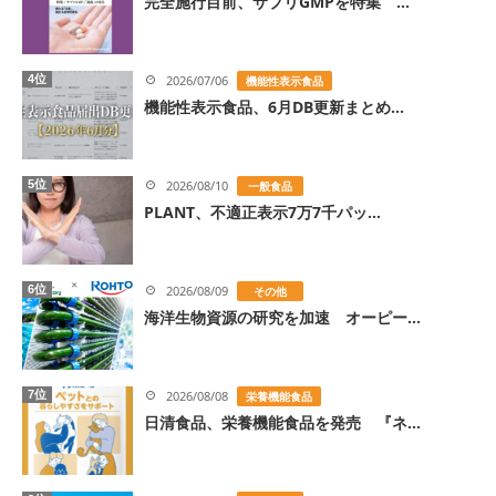
完全施行目前、サプリGMPを特集 ...
4位
2026/07/06
機能性表示食品
機能性表示食品、6月DB更新まとめ...
5位
2026/08/10
一般食品
PLANT、不適正表示7万7千パッ...
6位
2026/08/09
その他
海洋生物資源の研究を加速 オーピー...
7位
2026/08/08
栄養機能食品
日清食品、栄養機能食品を発売 『ネ...