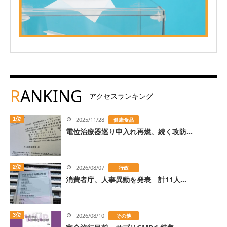
R
ANKING
アクセスランキング
1位
2025/11/28
健康食品
電位治療器巡り申入れ再燃、続く攻防...
2位
2026/08/07
行政
消費者庁、人事異動を発表 計11人...
3位
2026/08/10
その他