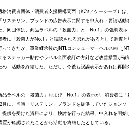
格消費者団体・消費者支援機構関西（KC’s／ケーシーズ）は
「リステリン」ブランドの広告表示に関する申入れ・要請活動
た。同団体は、商品ラベルの「殺菌力」と「No.1」の強調表示
費者に「殺菌力がNo.1」と誤認される恐れがあるとして調査と
行ってきたが、事業継承後のJNTLコンシューマーヘルス㈱（JNT
よるステッカー貼付やラベル全面改訂の方針など改善措置が確
ため、活動を終結した。ただし、今後も誤認表示があれば再開
品ラベルの「殺菌力」および「No.1」の表示が、消費者に「
3年2月に、当時「リステリン」ブランドを提供していたジョンソ
、提供を受けた資料により、検討を行った結果、申入れを開始
善措置が確認されたことから活動を終結したとしている。