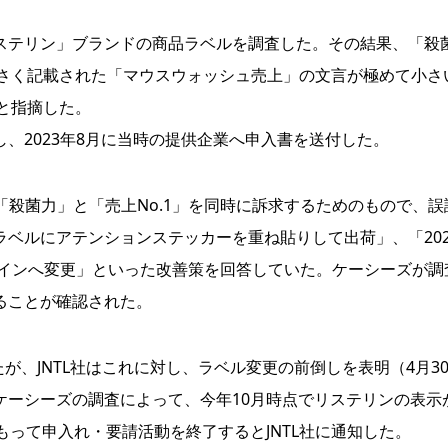
テリン」ブランドの商品ラベルを調査した。その結果、「殺
小さく記載された「マウスウォッシュ売上」の文言が極めて小さ
ると指摘した。
2023年8月に当時の提供企業へ申入書を送付した。
「殺菌力」と「売上No.1」を同時に訴求するためのもので、誤
ベルにアテンションステッカーを重ね貼りして出荷」、「202
ザインへ変更」といった改善策を回答していた。ケーシーズが調
ることが確認された。
が、JNTL社はこれに対し、ラベル変更の前倒しを表明（4月3
ケーシーズの調査によって、今年10月時点でリステリンの表示
もって申入れ・要請活動を終了するとJNTL社に通知した。