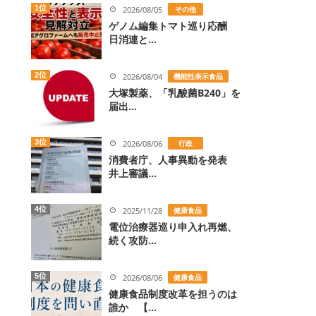
1位
2026/08/05
その他
ゲノム編集トマト巡り応酬
日消連と...
2位
2026/08/04
機能性表示食品
大塚製薬、「乳酸菌B240」を
届出...
3位
2026/08/06
行政
消費者庁、人事異動を発表
井上審議...
4位
2025/11/28
健康食品
電位治療器巡り申入れ再燃、
続く攻防...
5位
2026/08/06
健康食品
健康食品制度改革を担うのは
誰か 【...