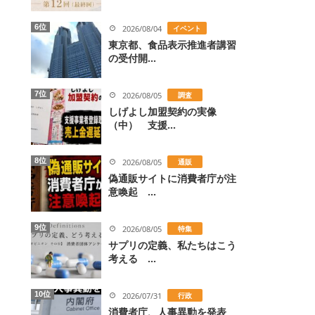
6位
2026/08/04
イベント
東京都、食品表示推進者講習
の受付開...
7位
2026/08/05
調査
しげよし加盟契約の実像
（中） 支援...
8位
2026/08/05
通販
偽通販サイトに消費者庁が注
意喚起 ...
9位
2026/08/05
特集
サプリの定義、私たちはこう
考える ...
10位
2026/07/31
行政
消費者庁、人事異動を発表