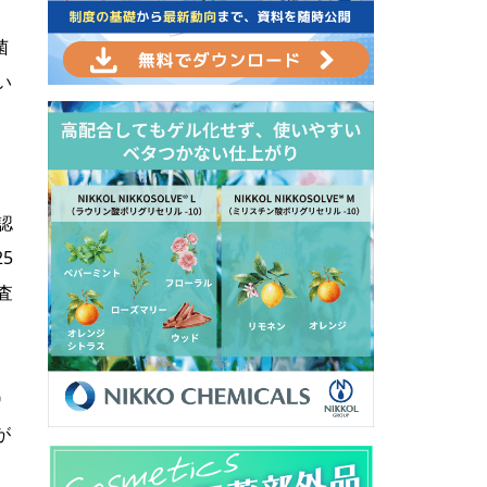
菌
い
認
5
査
0
が