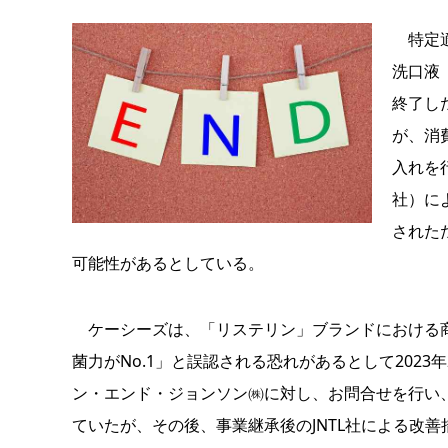
特定適
洗口液
終了し
が、消
入れを
社）に
された
可能性があるとしている。
ケーシーズは、「リステリン」ブランドにおける商
菌力がNo.1」と誤認される恐れがあるとして202
ン・エンド・ジョンソン㈱に対し、お問合せを行い
ていたが、その後、事業継承後のJNTL社による改