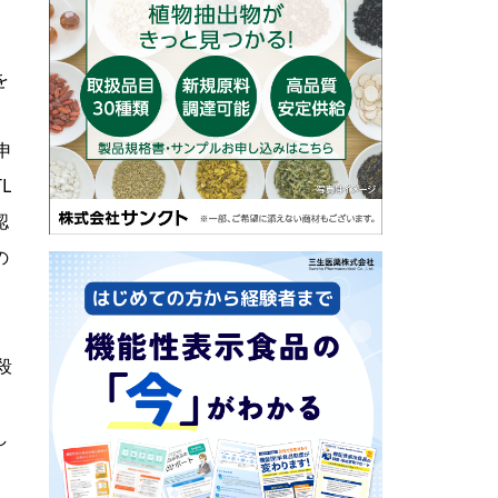
、
を
申
L
認
の
殺
し