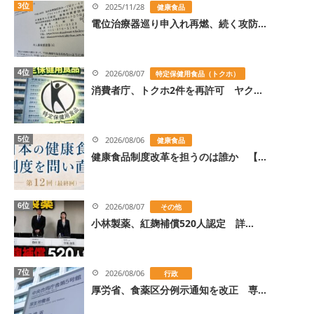
3位
2025/11/28
健康食品
電位治療器巡り申入れ再燃、続く攻防...
4位
2026/08/07
特定保健用食品（トクホ）
消費者庁、トクホ2件を再許可 ヤク...
5位
2026/08/06
健康食品
健康食品制度改革を担うのは誰か 【...
6位
2026/08/07
その他
小林製薬、紅麹補償520人認定 詳...
7位
2026/08/06
行政
厚労省、食薬区分例示通知を改正 専...