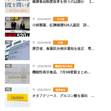
健康食品制度改革を担うのは誰か 【...
6位
2026/08/07
その他
小林製薬、紅麹補償520人認定 詳...
7位
2026/08/06
行政
厚労省、食薬区分例示通知を改正 専...
8位
2026/08/06
機能性表示食品
機能性表示食品、7月DB更新まとめ...
9位
2026/08/07
健康食品
オタフクソース、グルコン酸を届出 ...