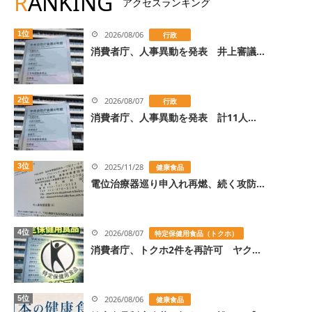
R
ANKING
アクセスランキング
1位
2026/08/06
行政
消費者庁、人事異動を発表 井上審議...
2位
2026/08/07
行政
消費者庁、人事異動を発表 計11人...
3位
2025/11/28
健康食品
電位治療器巡り申入れ再燃、続く攻防...
4位
2026/08/07
特定保健用食品（トクホ）
消費者庁、トクホ2件を再許可 ヤク...
5位
2026/08/06
健康食品