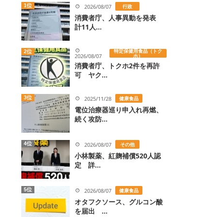
1位
2026/08/07
行政
消費者庁、人事異動を発表
計11人...
特定保健用食品（トク
2位
2026/08/07
ホ）
消費者庁、トクホ2件を再許
可 ヤク...
3位
2025/11/28
健康食品
電位治療器巡り申入れ再燃、
続く攻防...
4位
2026/08/07
その他
小林製薬、紅麹補償520人認
定 詳...
5位
2026/08/07
健康食品
オタフクソース、グルコン酸
を届出 ...