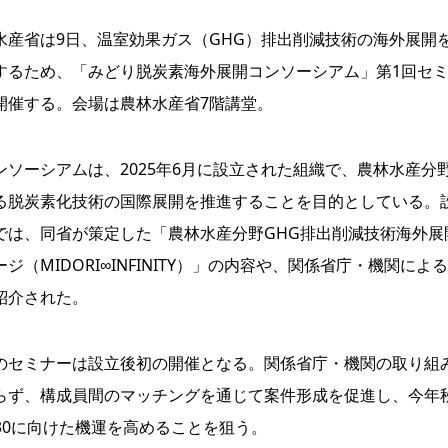
産省は9日、温室効果ガス（GHG）排出削減技術の海外展開
するため、「みどり脱炭素海外展開コンソーシアム」第1回セ
開催する。会場は農林水産省7階講堂。
ソーシアムは、2025年6月に設立された組織で、農林水産分
る脱炭素化技術の国際展開を推進することを目的としている。
では、同省が策定した「農林水産分野GHG排出削減技術海外展
ジ（MIDORI∞INFINITY）」の内容や、関係省庁・機関によ
紹介された。
セミナーは設立後初の開催となる。関係省庁・機関の取り組
らず、構成員間のマッチングを通じて案件形成を促進し、今年
P30に向けた機運を高めることを狙う。