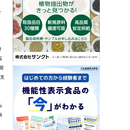
を
ミ
野
設
開
る支
み
秋