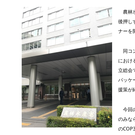
農林水
後押し
ナーを
同コン
におけ
立総会
パッケー
援策が
今回の
のみな
のCO