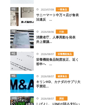
6位
2023/07/09
一般食品
サニーマート中万々店が食表
法違反 ...
7位
2026/08/06
行政
消費者庁、人事異動を発表
井上審議...
8位
2026/08/07
栄養機能食品
栄養機能食品制度改正、近く
答申へ ...
9位
2026/08/07
健康食品
キリンHD、カナダのサプリ大
手買収...
10位
2026/08/07
調査
しげよし、LINEが語る支払い